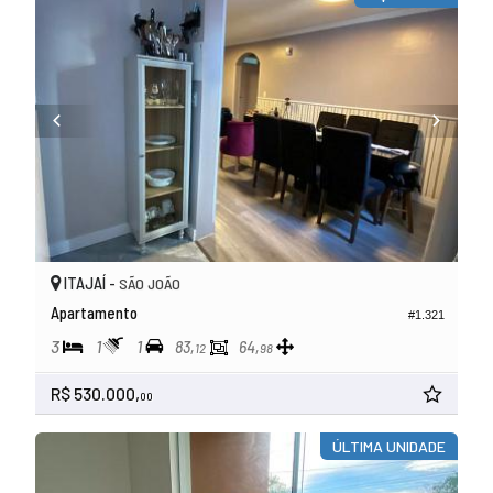
ITAJAÍ -
SÃO JOÃO
Apartamento
#1.321
3
1
1
83,
64,
12
98
R$ 530.000,
00
ÚLTIMA UNIDADE