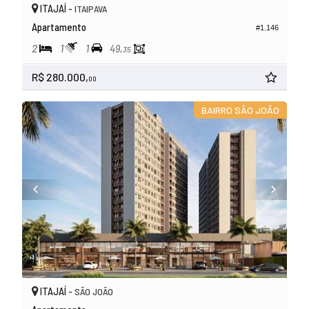
ITAJAÍ -
ITAIPAVA
Apartamento
#1.146
2
1
1
49,
35
R$ 280.000,
00
BAIRRO SÃO JOÃO
ITAJAÍ -
SÃO JOÃO