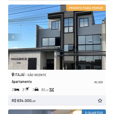
PRONTO PARA MORAR
ITAJAÍ -
SÃO VICENTE
Apartamento
#1.020
3
3
1
80,
00
R$ 634.000,
00
3 QUARTOS