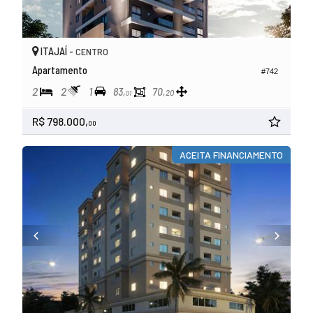
ITAJAÍ -
CENTRO
Apartamento
#742
2
2
1
83,
70,
20
01
R$ 798.000,
00
ACEITA FINANCIAMENTO