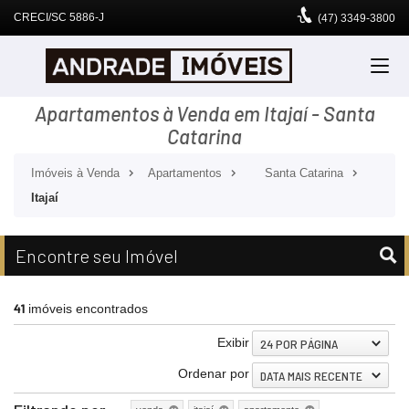
CRECI/SC 5886-J
(47)
3349-3800
Apartamentos à Venda em Itajaí - Santa
Catarina
Imóveis à Venda
Apartamentos
Santa Catarina
Itajaí
Encontre seu Imóvel
41
imóveis encontrados
Exibir
24 POR PÁGINA
Ordenar por
DATA MAIS RECENTE