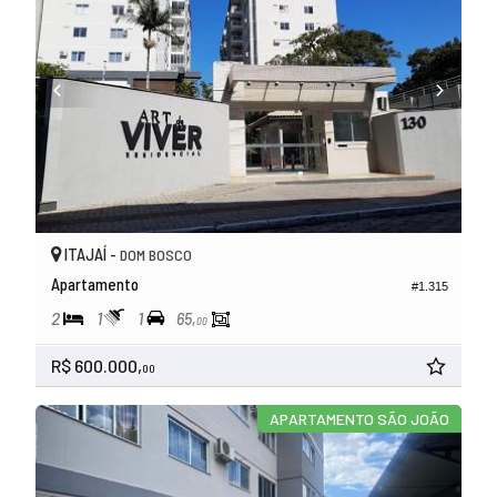
ITAJAÍ -
DOM BOSCO
Apartamento
#1.315
2
1
1
65,
00
R$ 600.000,
00
APARTAMENTO SÃO JOÃO