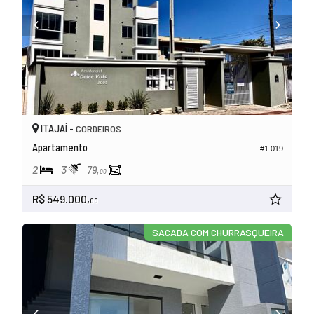
ITAJAÍ -
CORDEIROS
Apartamento
#1.019
2
3
79,
00
R$ 549.000,
00
SACADA COM CHURRASQUEIRA