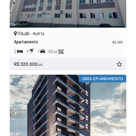
ITAJAÍ -
MURTA
Apartamento
#1.325
2
1
1
53,
99
R$ 320.000,
00
OBRA EM ANDAMENTO