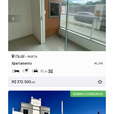
ITAJAÍ -
MURTA
Apartamento
#1.243
2
1
1
61,
90
R$ 372.500,
00
BAIRRO CORDEIROS