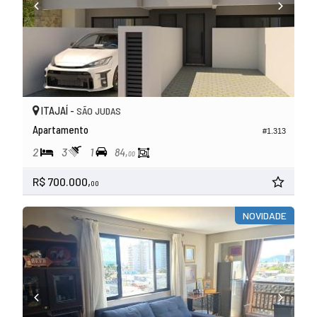
ITAJAÍ -
SÃO JUDAS
Apartamento
#1.313
2
3
1
84,
00
R$ 700.000,
00
NOVIDADE