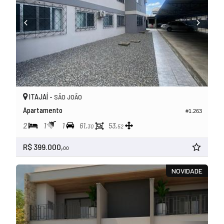
ITAJAÍ -
SÃO JOÃO
Apartamento
#1.263
2
1
1
61,
53,
30
52
R$ 399.000,
00
NOVIDADE