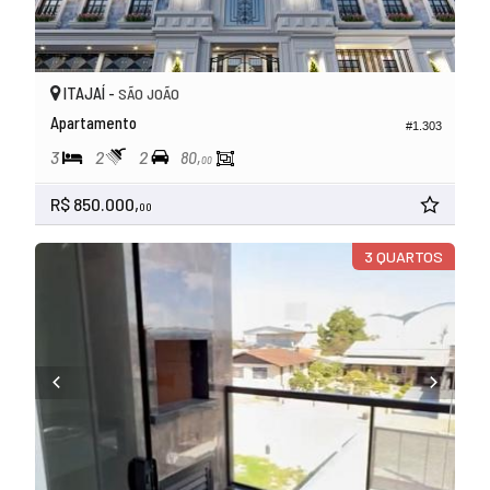
ITAJAÍ -
SÃO JOÃO
Apartamento
#1.303
3
2
2
80,
00
R$ 850.000,
00
3 QUARTOS