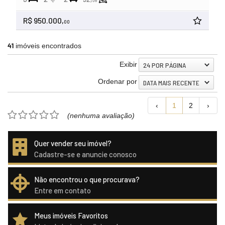
06
R$ 950.000,
00
41
imóveis encontrados
Exibir
24 POR PÁGINA
Ordenar por
DATA MAIS RECENTE
‹
1
2
›
(nenhuma avaliação)
Quer vender seu imóvel?
Cadastre-se e anuncie conosco
Não encontrou o que procurava?
Entre em contato
Meus imóveis Favoritos