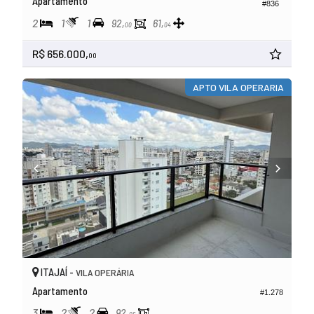
Apartamento
#836
2
1
1
92,
61,
00
04
R$ 656.000,
00
APTO VILA OPERARIA
ITAJAÍ -
VILA OPERÁRIA
Apartamento
#1.278
3
2
2
92,