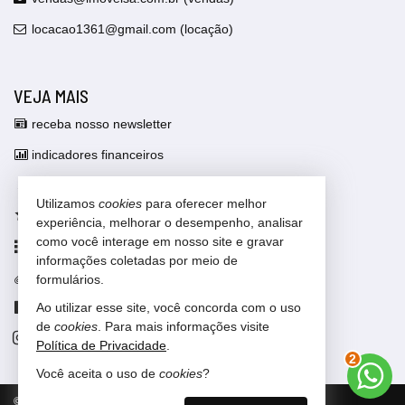
locacao1361@gmail.com (locação)
VEJA MAIS
receba nosso newsletter
indicadores financeiros
cadastre seu imóvel
Utilizamos
cookies
para oferecer melhor
imóveis favoritos
experiência, melhorar o desempenho, analisar
como você interage em nosso site e gravar
mapa de imóveis
informações coletadas por meio de
trabalhe conosco
formulários.
Ao utilizar esse site, você concorda com o uso
Facebook
de
cookies
. Para mais informações visite
Instagram
Política de Privacidade
.
3
Você aceita o uso de
cookies
?
©
2026
CRECI/SC 5886-J
Política de Privacidade