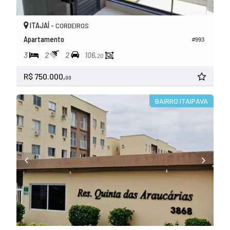
ITAJAÍ -
CORDEIROS
Apartamento
#993
3
2
2
106,
20
R$ 750.000,
00
BAIRRO ITAIPAVA