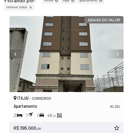
Filtrando por:
venda
itajaí
apartamento
remover todos
ABAIXO DO VALOR
ITAJAÍ -
CORDEIROS
Apartamento
#1.331
2
1
1
48,
00
R$ 395.000,
00