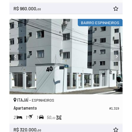
R$ 960.000,
00
BAIRRO ESPINHEIROS
ITAJAÍ -
ESPINHEIROS
Apartamento
#1.319
2
1
1
50,
00
R$ 320.000,
00