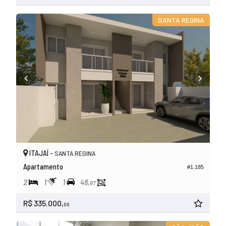
SANTA REGINA
ITAJAÍ -
SANTA REGINA
Apartamento
#1.185
2
1
1
48,
97
R$ 335.000,
00