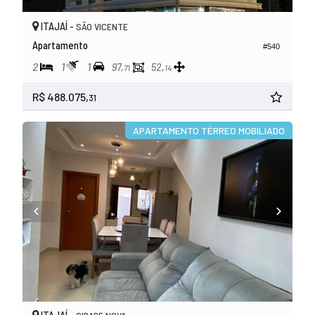
ITAJAÍ -
SÃO VICENTE
Apartamento
#540
2
1
1
97,
52,
71
14
R$ 488.075,
31
APARTAMENTO TÉRREO MOBILIADO