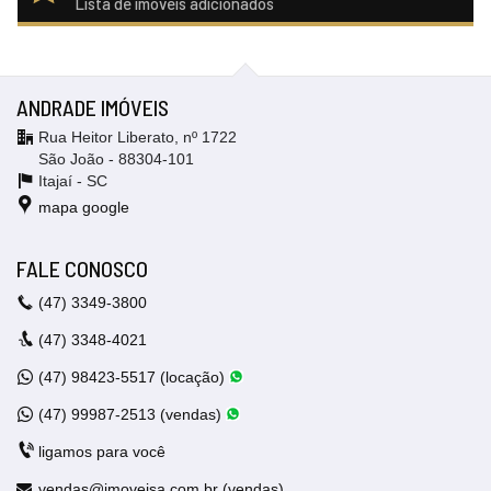
Lista de imóveis adicionados
ANDRADE IMÓVEIS
Rua Heitor Liberato, nº 1722
São João - 88304-101
Itajaí -
SC
mapa google
FALE CONOSCO
(47)
3349-3800
(47)
3348-4021
(47)
98423-5517 (locação)
(47)
99987-2513 (vendas)
ligamos para você
vendas@imoveisa.com.br (vendas)