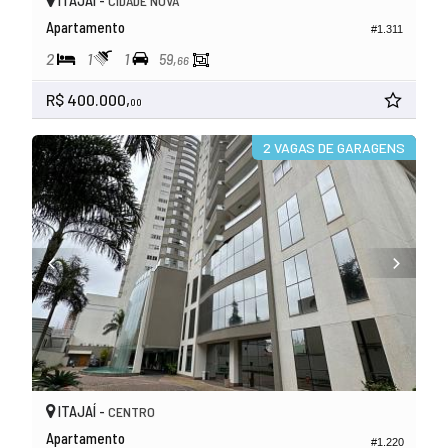
ITAJAÍ -
CIDADE NOVA
Apartamento
#1.311
2
1
1
59,
66
R$ 400.000,
00
2 VAGAS DE GARAGENS
ITAJAÍ -
CENTRO
Apartamento
#1.220