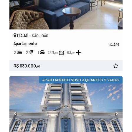
ITAJAÍ -
SÃO JOÃO
Apartamento
#1.144
2
2
1
120,
93,
00
00
R$ 639.000,
00
APARTAMENTO NOVO 3 QUARTOS 2 VAGAS