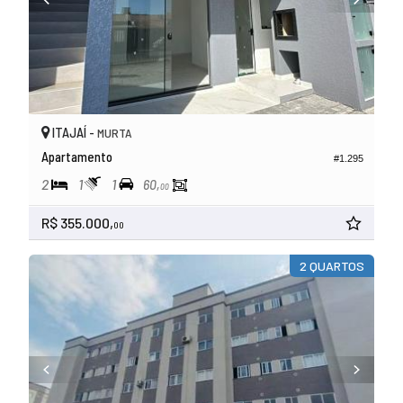
ITAJAÍ -
MURTA
Apartamento
#1.295
2
1
1
60,
00
R$ 355.000,
00
2 QUARTOS