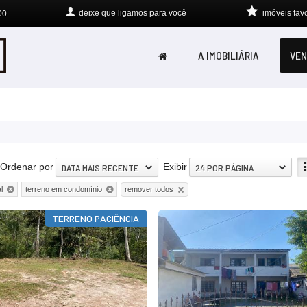
deixe que
ligamos para você
imóveis favo
00
A IMOBILIÁRIA
VEN
Ordenar por
Exibir
DATA MAIS RECENTE
24 POR PÁGINA
remover todos
l
terreno em condomínio
TERRENO PACIÊNCIA