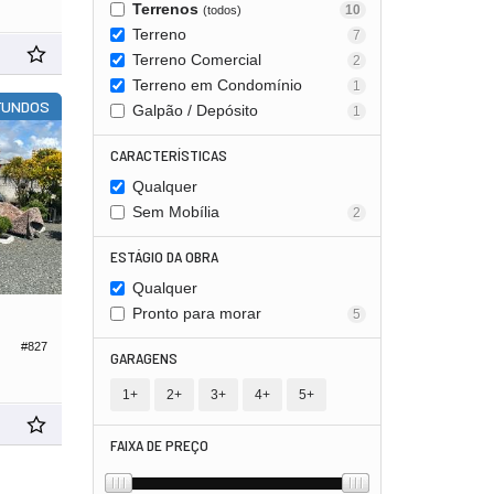
Terrenos
10
(todos)
Terreno
7
Terreno Comercial
2
Terreno em Condomínio
1
 FUNDOS
Galpão / Depósito
1
CARACTERÍSTICAS
Qualquer
Sem Mobília
2
ESTÁGIO DA OBRA
Qualquer
Pronto para morar
5
#827
GARAGENS
1+
2+
3+
4+
5+
FAIXA DE PREÇO