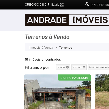
CRECI/SC 5886-J
- Itajaí /
SC
(47)
3349-38
Terrenos à Venda
Imóveis à Venda
Terrenos
10
imóveis encontrados
Filtrando por:
venda
terreno
terreno comercia
BAIRRO PACIÊNCIA