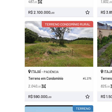
487,
1.932,
00
00
R$ 2.100.000,
R$ 3.8
00
TERRENO CONDOMÍNIO RURAL
ITAJAÍ -
ITAJA
PACIÊNCIA
Terreno em Condomínio
Terren
#1.275
2.040,
825,
00
00
R$ 590.000,
R$ 1.5
00
TERRENO