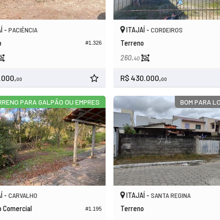
Í -
ITAJAÍ -
PACIÊNCIA
CORDEIROS
o
Terreno
#1.326
260,
40
.000,
R$ 430.000,
00
00
RRENO PARA GALPÃO OU EMPRES
BOM PARA L
Í -
ITAJAÍ -
CARVALHO
SANTA REGINA
o Comercial
Terreno
#1.195