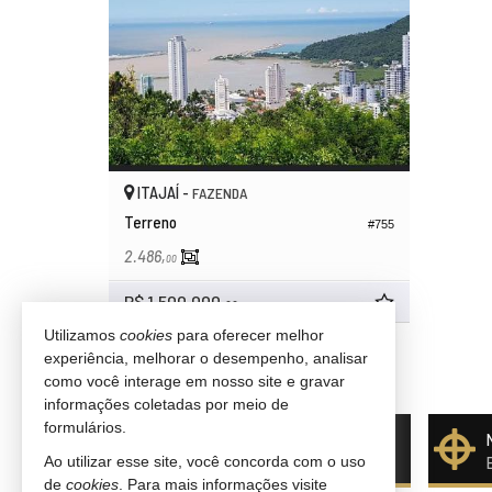
ITAJAÍ -
FAZENDA
Terreno
#755
2.486,
00
R$ 1.500.000,
00
Utilizamos
cookies
para oferecer melhor
10
imóveis encontrados
experiência, melhorar o desempenho, analisar
como você interage em nosso site e gravar
(nenhuma avaliação)
informações coletadas por meio de
formulários.
Quer vender seu imóvel?
Ao utilizar esse site, você concorda com o uso
Cadastre-se e anuncie conosco
de
cookies
. Para mais informações visite