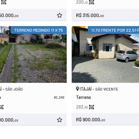
200,
00
50.000,
R$ 315.000,
00
00
TERRENO MEDINDO 11 X 75
11,70 FRENTE POR 22,51
Í -
ITAJAÍ -
SÃO JOÃO
SÃO VICENTE
o
Terreno
#1.249
263,
36
R$ 900.000,
00.000,
00
00