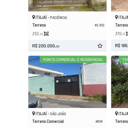
ITAJAÍ -
ITAJA
PACIÊNCIA
Terreno
Terren
#1.332
252,
370,
11
00
R$ 165
R$ 200.000,
00
PONTO COMERCIAL E RESIDENCIAL
TE
ITAJAÍ -
ITAJA
SÃO JOÃO
Terreno Comercial
Terren
#839