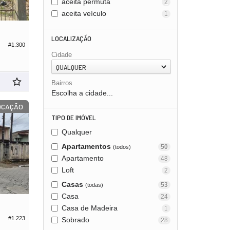
aceita permuta
2
aceita veículo
1
LOCALIZAÇÃO
#1.300
Cidade
QUALQUER
Bairros
Escolha a cidade...
OCAÇÃO
TIPO DE IMÓVEL
Qualquer
Apartamentos
50
(todos)
Apartamento
48
Loft
2
Casas
53
(todas)
Casa
24
Casa de Madeira
1
#1.223
Sobrado
28