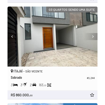
03 QUARTOS SENDO UMA SUÍTE
ITAJAÍ -
SÃO VICENTE
Sobrado
#1.244
3
3
2
163,
00
R$ 860.000,
00