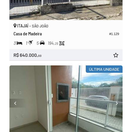
ITAJAÍ -
SÃO JOÃO
Casa de Madeira
#1.129
3
1
5
194,
25
R$ 640.000,
00
ÚLTIMA UNIDADE