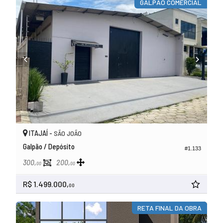
GALPÃO COMERCIAL
ITAJAÍ -
SÃO JOÃO
Galpão / Depósito
#1.133
300,
200,
00
00
R$ 1.499.000,
00
RETA FINAL DA OBRA