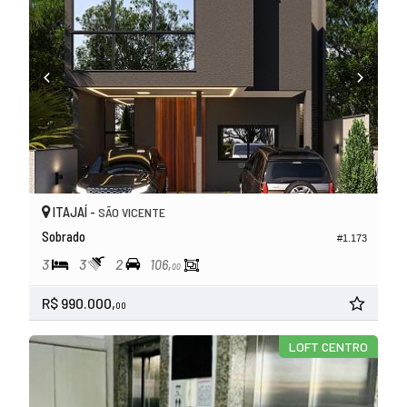
ITAJAÍ -
SÃO VICENTE
Sobrado
#1.173
3
3
2
106,
00
R$ 990.000,
00
LOFT CENTRO