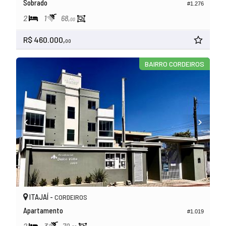
Sobrado
#1.276
2
1
68,
00
R$ 460.000,
00
BAIRRO CORDEIROS
ITAJAÍ -
CORDEIROS
Apartamento
#1.019
2
3