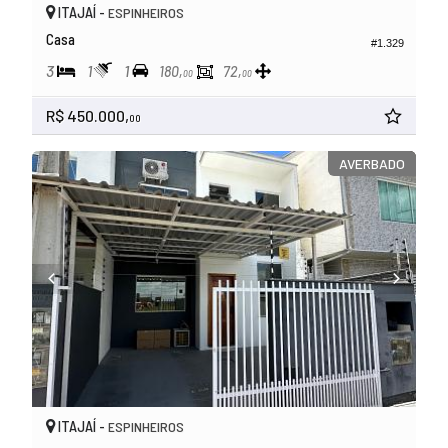
ITAJAÍ -
ESPINHEIROS
Casa
#1.329
3
1
1
180,
72,
00
00
R$ 450.000,
00
AVERBADO
ITAJAÍ -
ESPINHEIROS