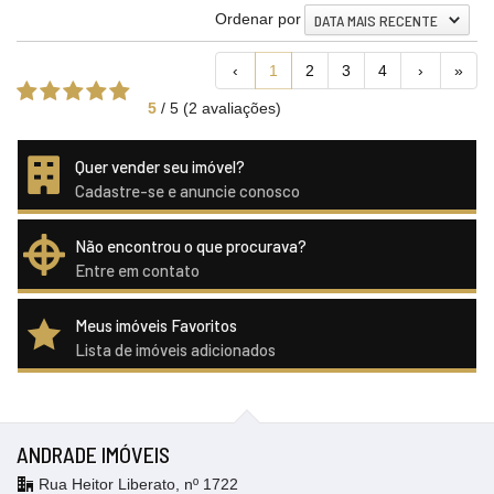
Ordenar por
DATA MAIS RECENTE
‹
1
2
3
4
›
»
5
/
5
(
2
avaliações)
Quer vender seu imóvel?
Cadastre-se e anuncie conosco
Não encontrou o que procurava?
Entre em contato
Meus imóveis Favoritos
Lista de imóveis adicionados
ANDRADE IMÓVEIS
Rua Heitor Liberato, nº 1722