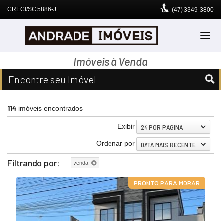
CRECI/SC 5886-J
(47)
3349-3800
Imóveis à Venda
Encontre seu Imóvel
114
imóveis encontrados
Exibir
24 POR PÁGINA
Ordenar por
DATA MAIS RECENTE
Filtrando por:
venda
PRONTO PARA MORAR