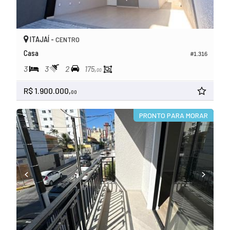
ITAJAÍ -
CENTRO
Casa
#1.316
3
3
2
175,
00
R$ 1.900.000,
00
PRONTO PARA MORAR