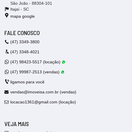
São João - 88304-101
Itajaí -
SC
mapa google
FALE CONOSCO
(47)
3349-3800
(47)
3348-4021
(47)
98423-5517 (locação)
(47)
99987-2513 (vendas)
ligamos para você
vendas@imoveisa.com.br (vendas)
locacao1361@gmail.com (locação)
VEJA MAIS