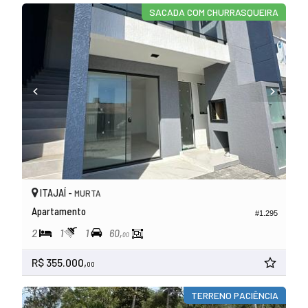
SACADA COM CHURRASQUEIRA
ITAJAÍ -
MURTA
Apartamento
#1.295
2
1
1
60,
00
R$ 355.000,
00
TERRENO PACIÊNCIA