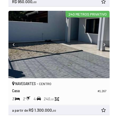
R$ 950.000,
00
240 METROS PRIVATIVO
NAVEGANTES -
CENTRO
Casa
#1.267
3
2
4
240,
00
R$ 1.300.000,
a partir de
00