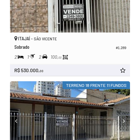
ITAJAÍ -
SÃO VICENTE
Sobrado
#1.289
2
1
2
100,
00
R$ 530.000,
00
TERRENO 18 FRENTE 11 FUNDOS