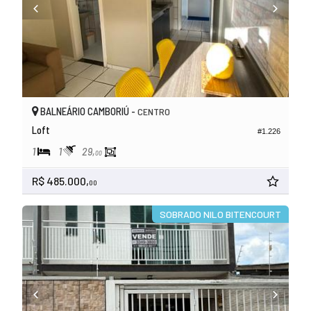
BALNEÁRIO CAMBORIÚ -
CENTRO
Loft
#1.226
1
1
29,
00
R$ 485.000,
00
SOBRADO NILO BITENCOURT