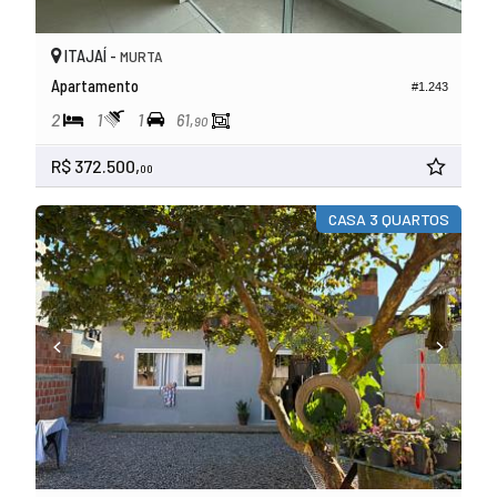
ITAJAÍ -
MURTA
Apartamento
#1.243
2
1
1
61,
90
R$ 372.500,
00
CASA 3 QUARTOS