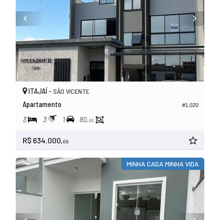
ITAJAÍ -
SÃO VICENTE
Apartamento
#1.020
3
3
1
80,
00
R$ 634.000,
00
MINHA CASA MINHA VIDA