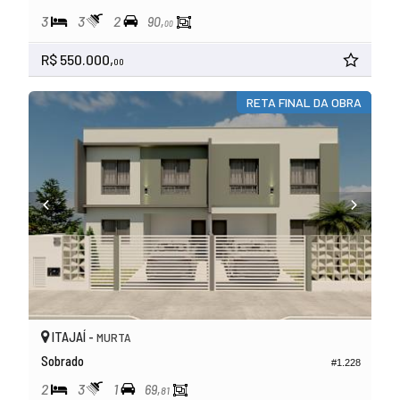
3
3
2
90,
00
R$ 550.000,
00
RETA FINAL DA OBRA
ITAJAÍ -
MURTA
Sobrado
#1.228
2
3
1
69,
81