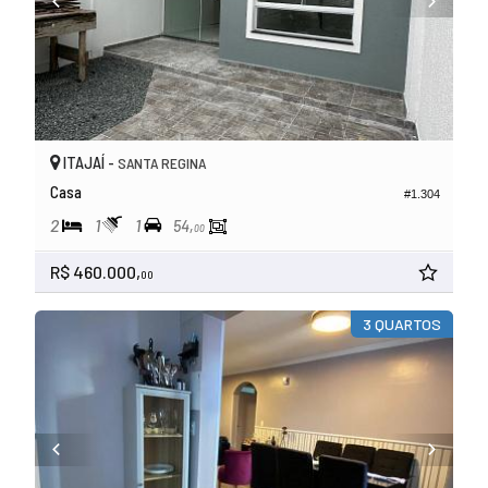
ITAJAÍ -
SANTA REGINA
Casa
#1.304
2
1
1
54,
00
R$ 460.000,
00
3 QUARTOS