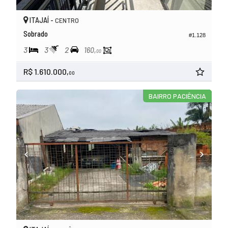
ITAJAÍ -
CENTRO
Sobrado
#1.128
3
3
2
160,
00
R$ 1.610.000,
00
BAIRRO PACIÊNCIA