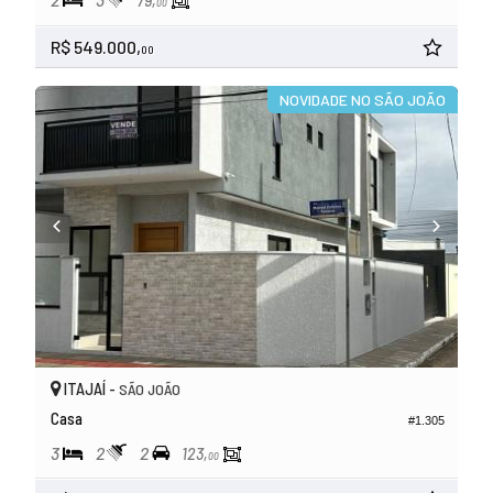
79,
00
R$ 549.000,
00
NOVIDADE NO SÃO JOÃO
ITAJAÍ -
SÃO JOÃO
Casa
#1.305
3
2
2
123,
00