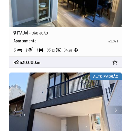
ITAJAÍ -
SÃO JOÃO
Apartamento
#1.321
3
1
1
83,
64,
12
98
R$ 530.000,
00
ALTO PADRÃO