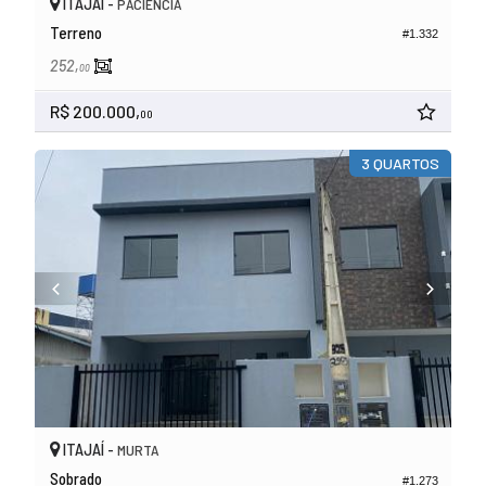
ITAJAÍ -
PACIÊNCIA
Terreno
#1.332
252,
00
R$ 200.000,
00
3 QUARTOS
ITAJAÍ -
MURTA
Sobrado
#1.273