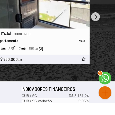
ITAJAÍ -
ITAJAÍ -
CORDEIROS
partamento
Apartamen
#993
2
2
3
3
106,
20
$ 750.000,
R$ 2.039.
00
2
INDICADORES
FINANCEIROS
CUB /
SC
R$ 3.151,24
CUB /
SC
variação
0,95%
Poupança
0,6738%
Dólar Comercial
R$ 5,10