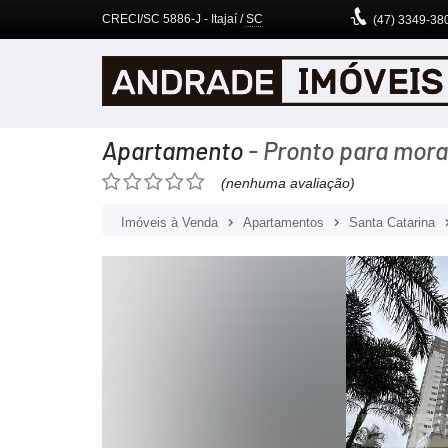
CRECI/SC 5886-J
- Itajaí /
SC
(47)
3349-38
Apartamento
- Pronto para mora
(nenhuma avaliação)
Imóveis à Venda
Apartamentos
Santa Catarina