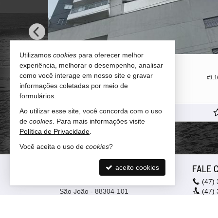
Utilizamos
cookies
para oferecer melhor
ITAJAÍ -
VILA OPERÁRIA
experiência, melhorar o desempenho, analisar
como você interage em nosso site e gravar
Apartamento
#1.1
#1.303
informações coletadas por meio de
2
2
2
79,
41
formulários.
Ao utilizar esse site, você concorda com o uso
R$ 1.000.000,
00
de
cookies
. Para mais informações visite
Política de Privacidade
.
Você aceita o uso de
cookies
?
ANDRADE IMÓVEIS
FALE 
aceito cookies
Rua Heitor Liberato, nº 1722
(47)
São João - 88304-101
(47)
Itajaí -
SC
(47)
9
mapa google
(47)