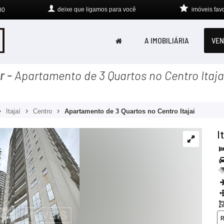
deixe que
ligamos para você
imóveis favo
00
A IMOBILIÁRIA
VEN
r
-
Apartamento de 3 Quartos no Centro Itaja
Itajaí
Centro
Apartamento de 3 Quartos no Centro Itajai
I
R