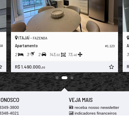
ITAJAÍ -
FAZENDA
Apartamento
A
68
#1.123
2
3
2
3
143,
73,
50
46
R
R$ 1.490.000,
00
CONOSCO
VEJA MAIS
3349-3800
receba nosso newsletter
3348-4021
indicadores financeiros
8423-5517 (locação)
cadastre seu imóvel
99987-2513 (vendas)
mapa de imóveis