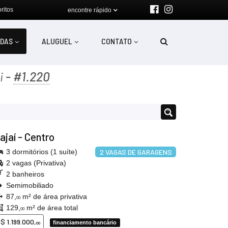
ritos
encontre rápido
DAS
ALUGUEL
CONTATO
-
#1.220
i
tajaí
-
Centro
3 dormitórios (1 suíte)
2 VAGAS DE GARAGENS
2 vagas (Privativa)
2 banheiros
Semimobiliado
87,
m² de área privativa
00
129,
m² de área total
00
$ 1.199.000,
financiamento bancário
00