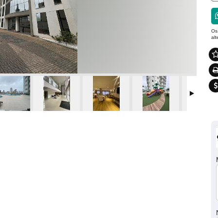
Os
al