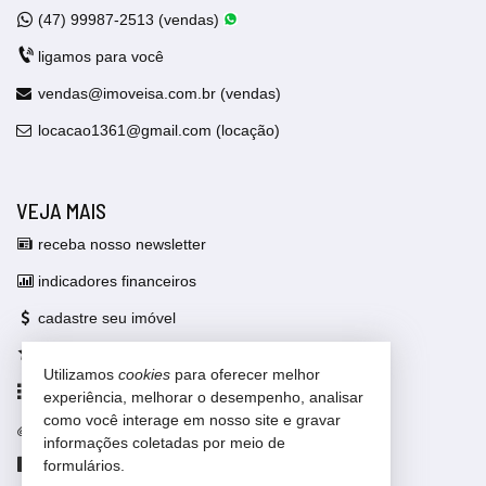
(47)
99987-2513 (vendas)
ligamos para você
vendas@imoveisa.com.br (vendas)
locacao1361@gmail.com (locação)
VEJA MAIS
receba nosso newsletter
indicadores financeiros
cadastre seu imóvel
imóveis favoritos
Utilizamos
cookies
para oferecer melhor
mapa de imóveis
experiência, melhorar o desempenho, analisar
como você interage em nosso site e gravar
trabalhe conosco
informações coletadas por meio de
Facebook
formulários.