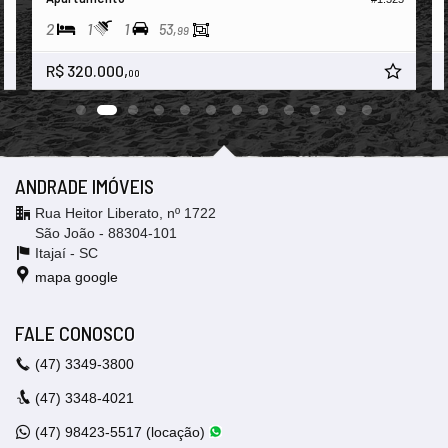
2
1
1
53,
99
R$ 320.000,
00
ANDRADE IMÓVEIS
Rua Heitor Liberato, nº 1722
São João - 88304-101
Itajaí -
SC
mapa google
FALE CONOSCO
(47)
3349-3800
(47)
3348-4021
(47)
98423-5517 (locação)