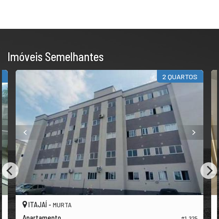
Imóveis Semelhantes
E
2 QUARTOS
ITAJAÍ -
MURTA
Apartamento
3
#1.325