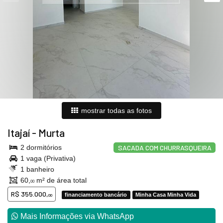
mostrar todas as fotos
Itajaí
-
Murta
2 dormitórios
SACADA COM CHURRASQUEIRA
1 vaga (Privativa)
1 banheiro
60,
m² de área total
00
R$ 355.000,
financiamento bancário
Minha Casa Minha Vida
00
Mais Informações via WhatsApp