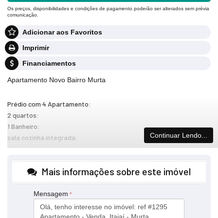
Os preços, disponibilidades e condições de pagamento poderão ser alterados sem prévia
comunicação.
Adicionar aos Favoritos
Imprimir
Financiamentos
Apartamento Novo Bairro Murta
Prédio com 4 Apartamento:
2 quartos:
1 Banheiro:
Continuar Lendo...
sala cozinha integrada:
1 vaga de garagem:
Sacada com churrasqueira NO PISO SUPERIOR:
Mais informações sobre este imóvel
Financia Minha Casa Minha vida:
Documentação ok:
Faça Simulação de financiamento:
Mensagem
agenda uma visita:
Térreo 355.000,00- COM ESPAÇO NOS FUNDOs: