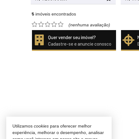
5
imóveis encontrados
(nenhuma avaliação)
Quer vender seu imóvel?
Cadastre-se e anuncie conosco
Utilizamos
cookies
para oferecer melhor
experiência, melhorar o desempenho, analisar