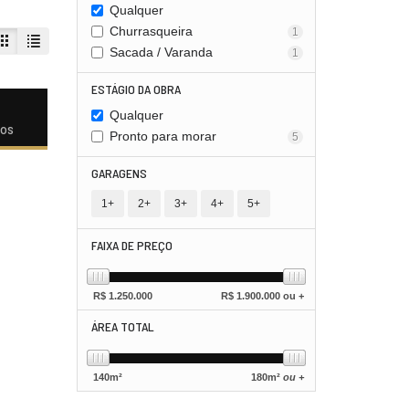
Qualquer
Churrasqueira
1
Sacada / Varanda
1
ESTÁGIO DA OBRA
Qualquer
dos
Pronto para morar
5
GARAGENS
1+
2+
3+
4+
5+
FAIXA DE PREÇO
R$
1.250.000
R$
1.900.000 ou +
ÁREA TOTAL
140
m²
180
m²
ou +