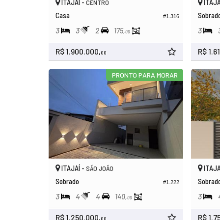
ITAJAÍ -
ITAJA
CENTRO
Casa
Sobrad
#1.316
3
3
2
3
175,
00
R$ 1.900.000,
R$ 1.6
00
PRONTO PARA MORAR
ITAJAÍ -
ITAJA
SÃO JOÃO
Sobrado
Sobrad
#1.222
3
4
4
3
140,
00
R$ 1.250.000,
R$ 1.7
00