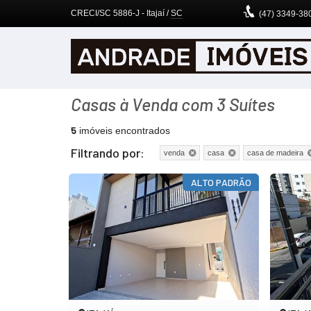
CRECI/SC 5886-J
- Itajaí /
SC
(47)
3349-38
Casas à Venda com 3 Suítes
5
imóveis encontrados
Filtrando por:
venda
casa
casa de madeira
ALTO PADRÃO