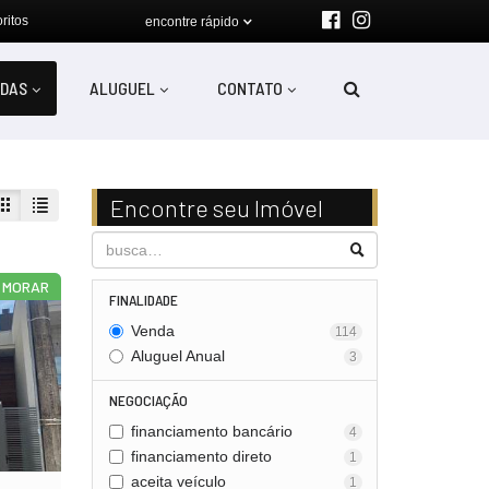
ritos
encontre rápido
DAS
ALUGUEL
CONTATO
Encontre seu Imóvel
 MORAR
FINALIDADE
Venda
114
Aluguel Anual
3
NEGOCIAÇÃO
financiamento bancário
4
financiamento direto
1
aceita veículo
1