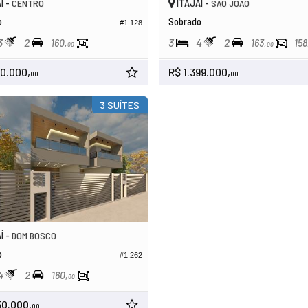
Í -
ITAJAÍ -
CENTRO
SÃO JOÃO
o
Sobrado
#1.128
3
2
3
4
2
160,
163,
158
00
00
10.000,
R$ 1.399.000,
00
00
3 SUÍTES
Í -
DOM BOSCO
o
#1.262
4
2
160,
00
50.000,
00