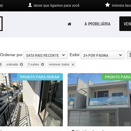
deixe que
ligamos para você
imóveis favo
00
A IMOBILIÁRIA
VEN
Ordenar por
Exibir
DATA MAIS RECENTE
24 POR PÁGINA
remover todos
sobrado
3 suítes
PRONTO PARA MORAR
PRONTO PARA