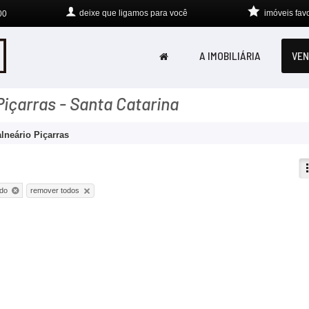
deixe que
ligamos para você
imóveis favo
00
A IMOBILIÁRIA
VEN
içarras - Santa Catarina
lneário Piçarras
remover todos
do