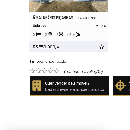
BALNEÁRIO PIÇARRAS -
ITACOLOMBI
Sobrado
#1.206
2
2
1
69,
00
R$ 550.000,
00
1
imóvel encontrado
(nenhuma avaliação)
Quer vender seu imóvel?
Cadastre-se e anuncie conosco