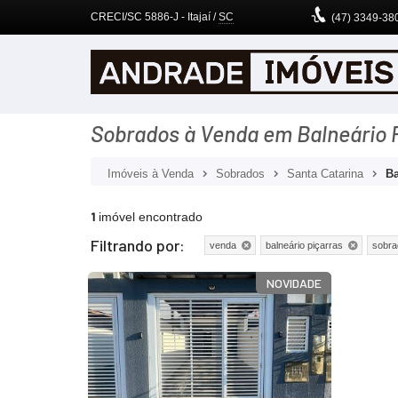
CRECI/SC 5886-J
- Itajaí /
SC
(47)
3349-38
Sobrados à Venda em Balneário P
Imóveis à Venda
Sobrados
Santa Catarina
Ba
1
imóvel encontrado
Filtrando por:
venda
balneário piçarras
sobra
NOVIDADE