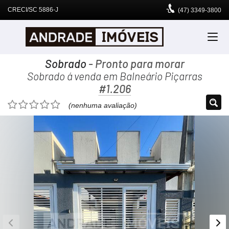
CRECI/SC 5886-J
(47)
3349-3800
Sobrado
- Pronto para morar
Sobrado á venda em Balneário Piçarras
#1.206
(nenhuma avaliação)