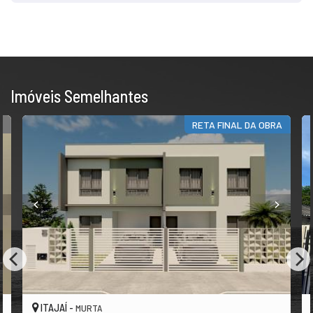
Imóveis Semelhantes
E
RETA FINAL DA OBRA
ITAJAÍ -
MURTA