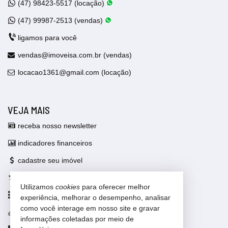
(47)
98423-5517 (locação)
(47)
99987-2513 (vendas)
ligamos para você
vendas@imoveisa.com.br (vendas)
locacao1361@gmail.com (locação)
VEJA MAIS
receba nosso newsletter
indicadores financeiros
cadastre seu imóvel
imóveis favoritos
Utilizamos
cookies
para oferecer melhor
mapa de imóveis
experiência, melhorar o desempenho, analisar
como você interage em nosso site e gravar
trabalhe conosco
informações coletadas por meio de