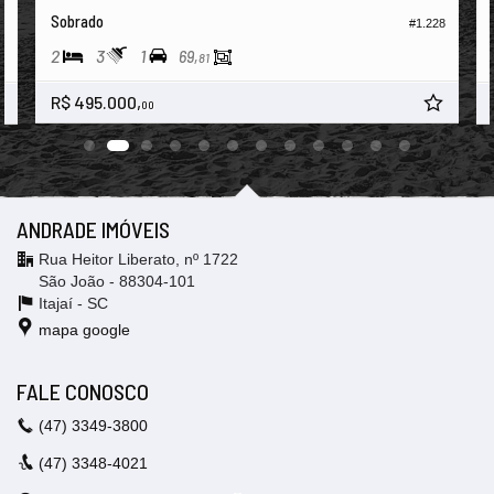
Sobrado
#1.228
6
2
3
1
69,
81
R$ 495.000,
00
ANDRADE IMÓVEIS
Rua Heitor Liberato, nº 1722
São João - 88304-101
Itajaí -
SC
mapa google
FALE CONOSCO
(47)
3349-3800
(47)
3348-4021