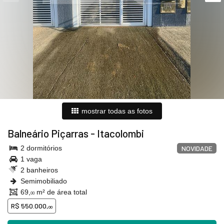
mostrar todas as fotos
Balneário Piçarras
-
Itacolombi
2 dormitórios
NOVIDADE
1 vaga
2 banheiros
Semimobiliado
69,
m² de área total
00
R$ 550.000,
00