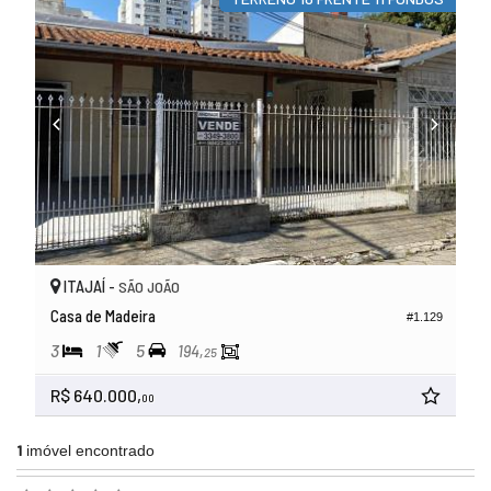
ITAJAÍ -
SÃO JOÃO
Casa de Madeira
#1.129
3
1
5
194,
25
R$ 640.000,
00
1
imóvel encontrado