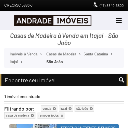
CRECI/SC 5886-J
(47)
3349-3800
Casas de Madeira à Venda em Itajaí - São
João
Imóveis à Venda
Casas de Madeira
Santa Catarina
Itajaí
São João
Encontre seu Imóvel
1
imóvel encontrado
Filtrando por:
venda
itajaí
são joão
remover todos
casa de madeira
TERRENO 18 FRENTE 11 FUNDOS