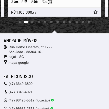
3
2
2
117,
00
R$ 1.100.000,
00
ANDRADE IMÓVEIS
Rua Heitor Liberato, nº 1722
São João - 88304-101
Itajaí -
SC
mapa google
FALE CONOSCO
(47)
3349-3800
(47)
3348-4021
(47)
98423-5517 (locação)
(47)
99987-2513 (vendas)