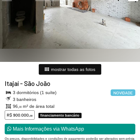
mostrar todas as fotos
Itajaí
-
São João
3 dormitórios (1 suíte)
NOVIDADE
3 banheiros
96,
m² de área total
00
R$ 900.000,
financiamento bancário
00
Mais Informações via WhatsApp
Os preços, disponibilidades e condições de pagamento poderão ser alterados sem prévia