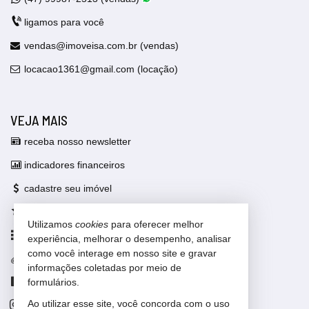
ligamos para você
vendas@imoveisa.com.br (vendas)
locacao1361@gmail.com (locação)
VEJA MAIS
receba nosso newsletter
indicadores financeiros
cadastre seu imóvel
imóveis favoritos
Utilizamos
cookies
para oferecer melhor
mapa de imóveis
experiência, melhorar o desempenho, analisar
como você interage em nosso site e gravar
trabalhe conosco
informações coletadas por meio de
Facebook
formulários.
Ao utilizar esse site, você concorda com o uso
Instagram