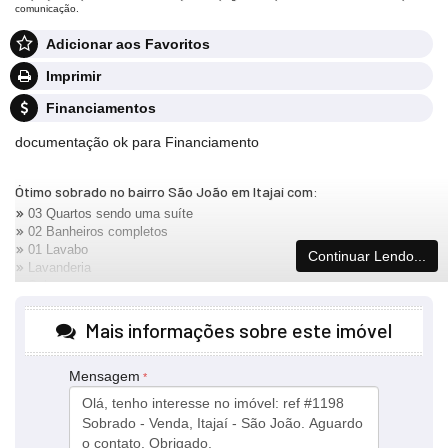
comunicação.
Adicionar aos Favoritos
Imprimir
Financiamentos
documentação ok para Financiamento
Ótimo sobrado no bairro São João em Itajaí com:
03 Quartos sendo uma suíte
02 Banheiros completos
01 Lavabo
Continuar Lendo...
Lavanderia
Sala
Cozinha
02 vagas de garagem
Mais informações sobre este imóvel
Valor R$900.000,00.
Averbado para financiamento bancário.
Mensagem