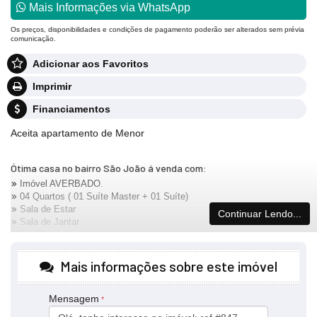
Mais Informações via WhatsApp
Os preços, disponibilidades e condições de pagamento poderão ser alterados sem prévia
comunicação.
Adicionar aos Favoritos
Imprimir
Financiamentos
Aceita apartamento de Menor
Ótima casa no bairro São João á venda com:
Imóvel AVERBADO.
04 Quartos ( 01 Suíte Master + 01 Suíte)
Sala de Estar
Continuar Lendo...
Sala de Jantar
Lavanderia
Cozinha
Churrasqueira
Mais informações sobre este imóvel
Piscina
Mensagem
Valor R$ 1.600.00,00: