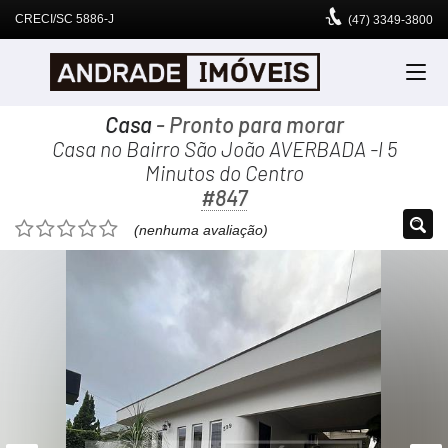
CRECI/SC 5886-J
(47)
3349-3800
Casa
- Pronto para morar
Casa no Bairro São João AVERBADA -l 5
Minutos do Centro
#847
(nenhuma avaliação)