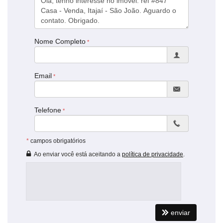
Negocia com APARTAMENTO:
Características do Imóvel
Área de Serviço
Nome Completo
Piscina Privativa
Sala de Estar
Sala de Jantar
Cozinha
Email
Banheiro de Serviço
Banheiro Social
Suíte Master
Churrasqueira
Telefone
*
campos obrigatórios
Ao enviar você está aceitando a
política de privacidade
.
enviar