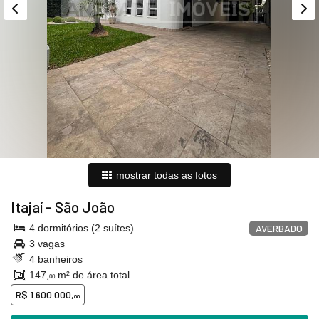
mostrar todas as fotos
Itajaí
-
São João
4 dormitórios (2 suítes)
AVERBADO
3 vagas
4 banheiros
147,
m² de área total
00
R$ 1.600.000,
00