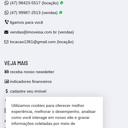
(47)
98423-5517 (locação)
(47)
99987-2513 (vendas)
ligamos para você
vendas@imoveisa.com.br (vendas)
locacao1361@gmail.com (locação)
VEJA MAIS
receba nosso newsletter
indicadores financeiros
cadastre seu imóvel
imóveis favoritos
Utilizamos
cookies
para oferecer melhor
mapa de imóveis
experiência, melhorar o desempenho, analisar
como você interage em nosso site e gravar
trabalhe conosco
informações coletadas por meio de