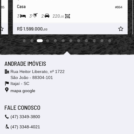
Casa
5
#864
3
3
2
220,
00
R$ 1.599.000,
00
ANDRADE IMÓVEIS
Rua Heitor Liberato, nº 1722
São João - 88304-101
Itajaí -
SC
mapa google
FALE CONOSCO
(47)
3349-3800
(47)
3348-4021