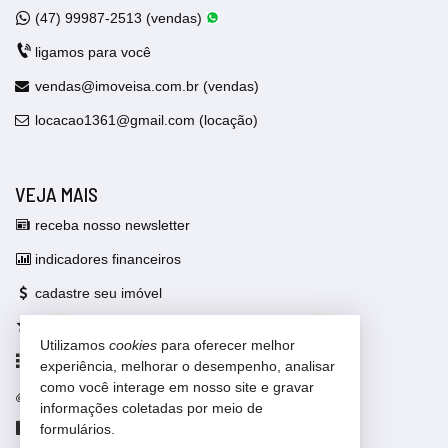
(47)
99987-2513 (vendas)
ligamos para você
vendas@imoveisa.com.br (vendas)
locacao1361@gmail.com (locação)
VEJA MAIS
receba nosso newsletter
indicadores financeiros
cadastre seu imóvel
imóveis favoritos
Utilizamos
cookies
para oferecer melhor
mapa de imóveis
experiência, melhorar o desempenho, analisar
como você interage em nosso site e gravar
trabalhe conosco
informações coletadas por meio de
Facebook
formulários.