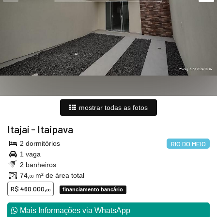
mostrar todas as fotos
Itajaí
-
Itaipava
2 dormitórios
RIO DO MEIO
1 vaga
2 banheiros
74,
m² de área total
00
R$ 460.000,
financiamento bancário
00
Mais Informações via WhatsApp