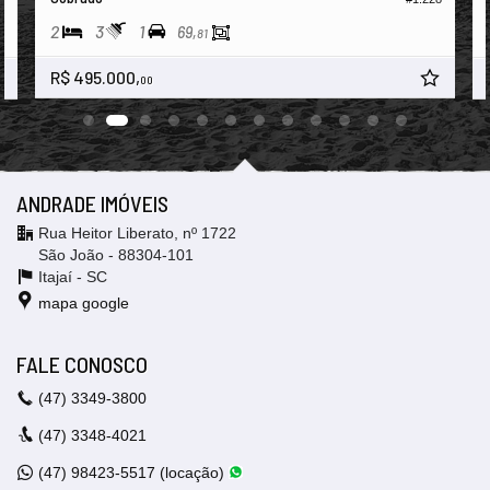
2
3
1
69,
81
R$ 495.000,
00
ANDRADE IMÓVEIS
Rua Heitor Liberato, nº 1722
São João - 88304-101
Itajaí -
SC
mapa google
FALE CONOSCO
(47)
3349-3800
(47)
3348-4021
(47)
98423-5517 (locação)