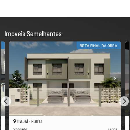
Imóveis Semelhantes
S
RETA FINAL DA OBRA
ITAJAÍ -
MURTA
Sobrado
#1.228
8