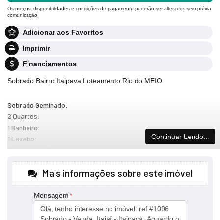
Os preços, disponibilidades e condições de pagamento poderão ser alterados sem prévia
comunicação.
Adicionar aos Favoritos
Imprimir
Financiamentos
Sobrado Bairro Itaipava Loteamento Rio do MEIO
Sobrado Geminado:
2 Quartos:
1 Banheiro:
Continuar Lendo...
1 Lavabo:
Sala cozinha Conjugada:
Lavanderia interna:
Mais informações sobre este imóvel
Instalações ar Split:
PISO CERÂMICO RETIFICADO 88 X 88 CM:
1 vaga de garagem descoberta:
Mensagem
Quintal-área livre 24,56 m:
localização -ITAIPAVA-RIO DO MEIO: