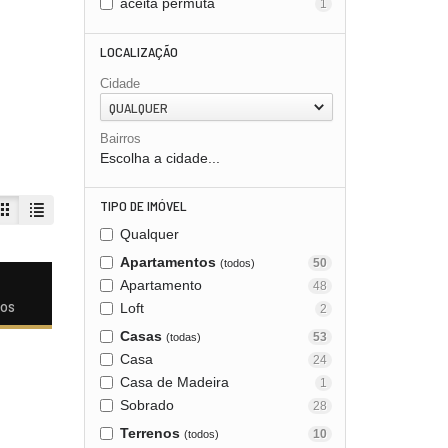
aceita permuta
1
LOCALIZAÇÃO
Cidade
QUALQUER
Bairros
Escolha a cidade...
TIPO DE IMÓVEL
Qualquer
Apartamentos
50
(todos)
Apartamento
48
dos
Loft
2
Casas
53
(todas)
Casa
24
Casa de Madeira
1
Sobrado
28
Terrenos
10
(todos)