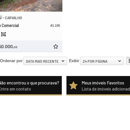
Í -
CARVALHO
o Comercial
#1.195
50.000,
00
Ordenar por
Exibir
DATA MAIS RECENTE
24 POR PÁGINA
Não encontrou o que procurava?
Meus imóveis Favoritos
Entre em contato
Lista de imóveis adiciona