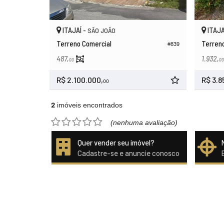
ITAJAÍ -
ITAJA
SÃO JOÃO
Terreno Comercial
Terren
#839
487,
1.932,
00
00
R$ 2.100.000,
R$ 3.8
00
2
imóveis encontrados
(nenhuma avaliação)
Quer vender seu imóvel?
Cadastre-se e anuncie conosco