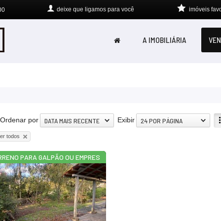
deixe que
ligamos para você
imóveis favo
00
A IMOBILIÁRIA
VEN
Ordenar por
Exibir
DATA MAIS RECENTE
24 POR PÁGINA
er todos
RRENO PARA GALPÃO OU EMPRES