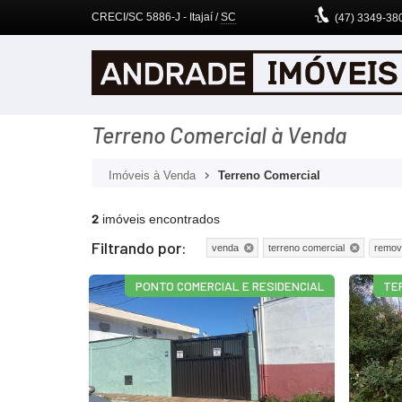
CRECI/SC 5886-J
- Itajaí /
SC
(47)
3349-38
Terreno Comercial à Venda
Imóveis à Venda
Terreno Comercial
2
imóveis encontrados
Filtrando por:
remov
venda
terreno comercial
PONTO COMERCIAL E RESIDENCIAL
TE