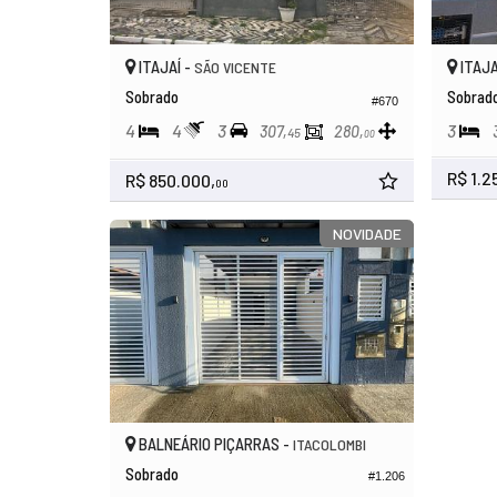
ITAJAÍ -
ITAJA
SÃO VICENTE
Sobrado
Sobrad
#670
4
4
3
3
307,
280,
45
00
R$ 1.2
R$ 850.000,
00
NOVIDADE
BALNEÁRIO PIÇARRAS -
ITACOLOMBI
Sobrado
#1.206