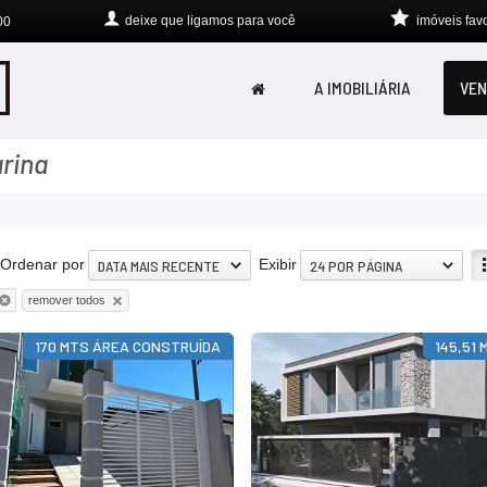
deixe que
ligamos para você
imóveis favo
00
A IMOBILIÁRIA
VEN
rina
Ordenar por
Exibir
DATA MAIS RECENTE
24 POR PÁGINA
remover todos
170 MTS ÁREA CONSTRUÍDA
145,51