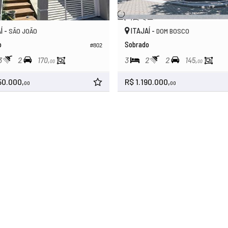
Í -
ITAJAÍ -
SÃO JOÃO
DOM BOSCO
o
Sobrado
#802
3
2
3
2
2
170,
145,
00
00
50.000,
R$ 1.190.000,
00
00