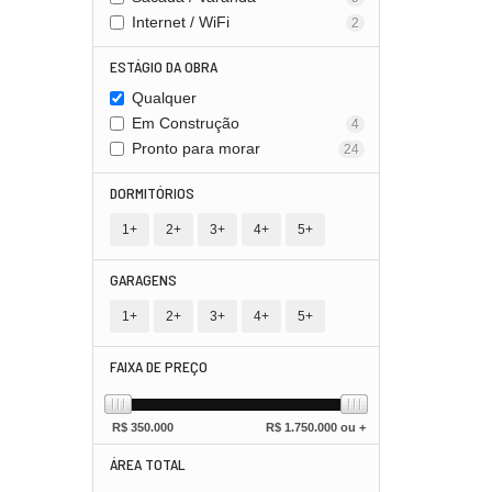
Internet / WiFi
2
ESTÁGIO DA OBRA
Qualquer
Em Construção
4
Pronto para morar
24
DORMITÓRIOS
1+
2+
3+
4+
5+
GARAGENS
1+
2+
3+
4+
5+
FAIXA DE PREÇO
R$
350.000
R$
1.750.000 ou +
ÁREA TOTAL