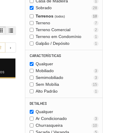
Casa de Madeira
1
Sobrado
28
Terrenos
10
(todos)
Terreno
7
Terreno Comercial
2
Terreno em Condomínio
1
Galpão / Depósito
1
2
›
CARACTERÍSTICAS
Qualquer
Mobiliado
3
dos
Semimobiliado
3
Sem Mobília
15
Alto Padrão
1
DETALHES
Qualquer
Ar Condicionado
3
Churrasqueira
10
Sacada / Varanda
5