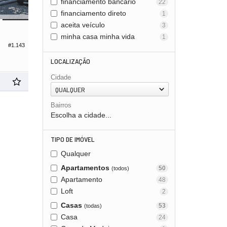
financiamento bancário
22
financiamento direto
1
aceita veículo
3
minha casa minha vida
1
#1.143
LOCALIZAÇÃO
Cidade
QUALQUER
Bairros
Escolha a cidade...
TIPO DE IMÓVEL
Qualquer
Apartamentos
50
(todos)
Apartamento
48
Loft
2
Casas
53
(todas)
Casa
24