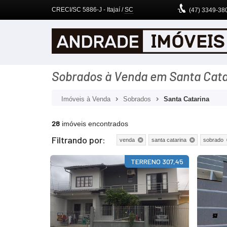
CRECI/SC 5886-J
- Itajaí /
SC
(47)
3349-38
Sobrados à Venda em Santa Cata
Imóveis à Venda
Sobrados
Santa Catarina
28
imóveis encontrados
Filtrando por:
venda
santa catarina
sobrado
TERRENO 307,45