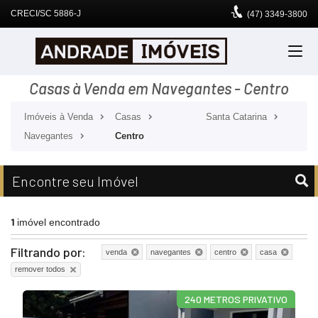
CRECI/SC 5886-J
(47)
3349-3800
Casas à Venda em Navegantes - Centro
Imóveis à Venda
Casas
Santa Catarina
Navegantes
Centro
Encontre seu Imóvel
1
imóvel encontrado
Filtrando por:
venda
navegantes
centro
casa
remover todos
240 METROS PRIVATIVO