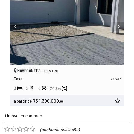
NAVEGANTES -
CENTRO
Casa
#1.267
3
2
4
240,
00
R$ 1.300.000,
a partir de
00
1
imóvel encontrado
(nenhuma avaliação)