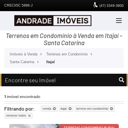
CRECI/SC 5886-J
(47)
3349-3800
Terrenos em Condomínio à Venda em Itajaí -
Santa Catarina
Imóveis à Venda
Terrenos em Condomínio
Santa Catarina
Itajaí
Encontre seu Imóvel
1
imóvel encontrado
Filtrando por:
venda
itajaí
terreno em condomínio
remover todos
TERRENO CONDOMÍNIO RURAL