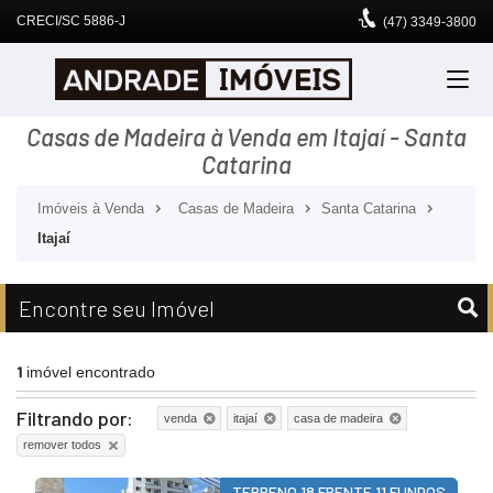
CRECI/SC 5886-J
(47)
3349-3800
Casas de Madeira à Venda em Itajaí - Santa
Catarina
Imóveis à Venda
Casas de Madeira
Santa Catarina
Itajaí
Encontre seu Imóvel
1
imóvel encontrado
Filtrando por:
venda
itajaí
casa de madeira
remover todos
TERRENO 18 FRENTE 11 FUNDOS