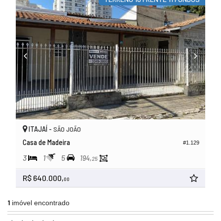
ITAJAÍ -
SÃO JOÃO
Casa de Madeira
#1.129
3
1
5
194,
25
R$ 640.000,
00
1
imóvel encontrado