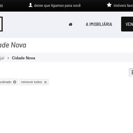
deixe que
ligamos para você
imóveis favo
00
A IMOBILIÁRIA
VEN
dade Nova
ajaí
Cidade Nova
remover todos
sobrado