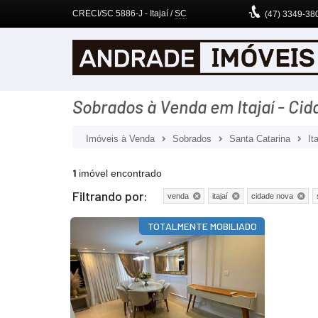
CRECI/SC 5886-J
- Itajaí /
SC
(47)
3349-38
Sobrados à Venda em Itajaí - Ci
Imóveis à Venda
Sobrados
Santa Catarina
It
1
imóvel encontrado
Filtrando por:
venda
itajaí
cidade nova
TOTALMENTE MOBILIADO