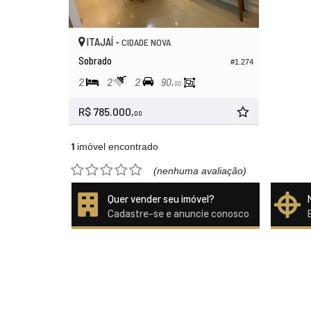
ITAJAÍ -
CIDADE NOVA
Sobrado
#1.274
2
2
2
90,
00
R$ 785.000,
00
1
imóvel encontrado
(nenhuma avaliação)
Quer vender seu imóvel?
Cadastre-se e anuncie conosco