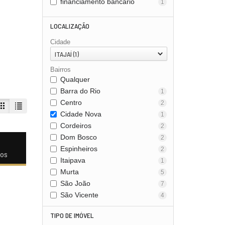
financiamento bancário
1
LOCALIZAÇÃO
Cidade
ITAJAÍ (1)
Bairros
Qualquer
Barra do Rio
1
Centro
2
Cidade Nova
1
Cordeiros
2
Dom Bosco
2
Espinheiros
2
dos
Itaipava
1
Murta
5
São João
7
São Vicente
4
TIPO DE IMÓVEL