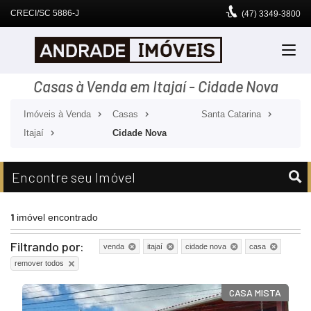
CRECI/SC 5886-J
(47)
3349-3800
Casas à Venda em Itajaí - Cidade Nova
Imóveis à Venda
Casas
Santa Catarina
Itajaí
Cidade Nova
Encontre seu Imóvel
1
imóvel encontrado
Filtrando por:
venda
itajaí
cidade nova
casa
remover todos
CASA MISTA