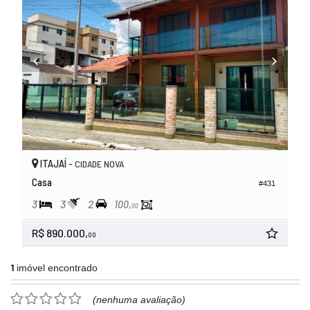
ITAJAÍ -
CIDADE NOVA
Casa
#431
3
3
2
100,
00
R$ 890.000,
00
1
imóvel encontrado
(nenhuma avaliação)