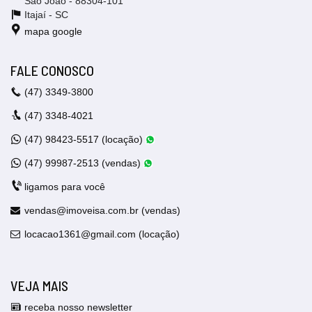
São João - 88304-101
Itajaí -
SC
mapa google
FALE CONOSCO
(47)
3349-3800
(47)
3348-4021
(47)
98423-5517 (locação)
(47)
99987-2513 (vendas)
ligamos para você
vendas@imoveisa.com.br (vendas)
locacao1361@gmail.com (locação)
VEJA MAIS
receba nosso newsletter