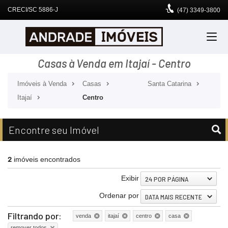
CRECI/SC 5886-J
(47)
3349-3800
Casas à Venda em Itajaí - Centro
Imóveis à Venda
Casas
Santa Catarina
Itajaí
Centro
Encontre seu Imóvel
2
imóveis encontrados
Exibir
24 POR PÁGINA
Ordenar por
DATA MAIS RECENTE
Filtrando por:
venda
itajaí
centro
casa
remover todos