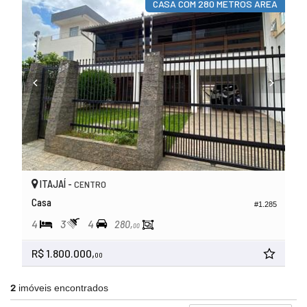
CASA COM 280 METROS ÁREA
ITAJAÍ -
CENTRO
Casa
#1.285
4
3
4
280,
00
R$ 1.800.000,
00
2
imóveis encontrados