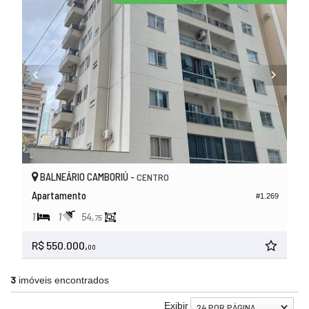
BALNEÁRIO CAMBORIÚ -
CENTRO
Apartamento
#1.269
1
1
54,
75
R$ 550.000,
00
3
imóveis encontrados
Exibir
24 POR PÁGINA