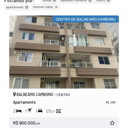
Filtrando por:
venda
balneário camboriú
centro
remover todos
apartamento
CENTRO DE BALNEARIO CAMBORIU
BALNEÁRIO CAMBORIÚ -
CENTRO
Apartamento
#1.166
2
1
1
125,
51
R$ 900.000,
00