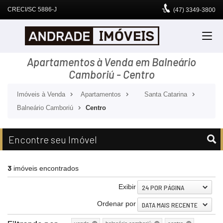
CRECI/SC 5886-J
(47)
3349-3800
Apartamentos à Venda em Balneário
Camboriú - Centro
Imóveis à Venda
Apartamentos
Santa Catarina
Balneário Camboriú
Centro
Encontre seu Imóvel
3
imóveis encontrados
Exibir
24 POR PÁGINA
Ordenar por
DATA MAIS RECENTE