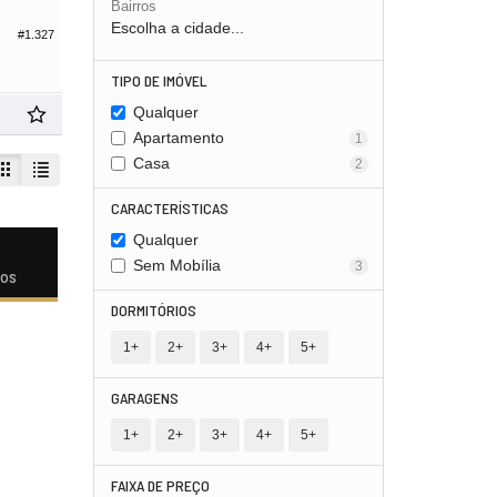
Bairros
Escolha a cidade...
#1.327
TIPO DE IMÓVEL
Qualquer
Apartamento
1
Casa
2
CARACTERÍSTICAS
Qualquer
Sem Mobília
3
dos
DORMITÓRIOS
1+
2+
3+
4+
5+
GARAGENS
1+
2+
3+
4+
5+
FAIXA DE PREÇO