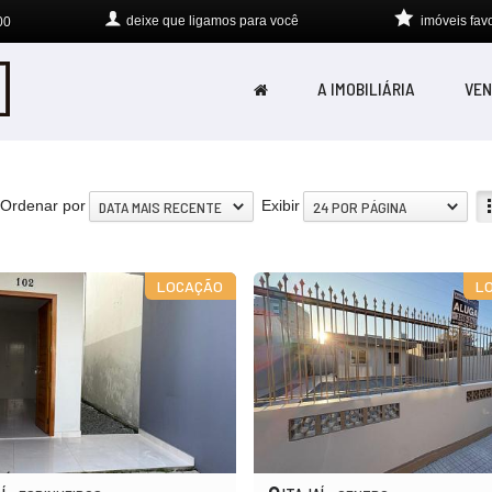
deixe que
ligamos para você
imóveis favo
00
A IMOBILIÁRIA
VEN
Ordenar por
Exibir
DATA MAIS RECENTE
24 POR PÁGINA
LOCAÇÃO
L