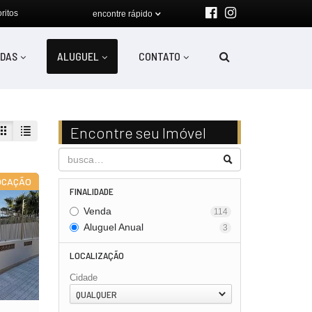
ritos
encontre rápido
DAS
ALUGUEL
CONTATO
Encontre seu Imóvel
OCAÇÃO
FINALIDADE
Venda
114
Aluguel Anual
3
LOCALIZAÇÃO
Cidade
QUALQUER