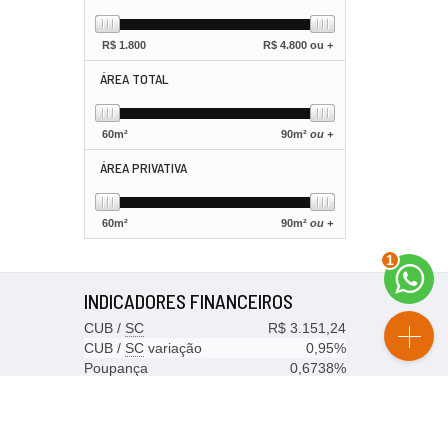
R$
1.800
R$
4.800 ou +
ÁREA TOTAL
60
m²
90
m²
ou +
ÁREA PRIVATIVA
60
m²
90
m²
ou +
1
INDICADORES
FINANCEIROS
CUB /
SC
R$ 3.151,24
CUB /
SC
variação
0,95%
Poupança
0,6738%
Dólar Comercial
R$ 5,09
Euro
R$ 5,88