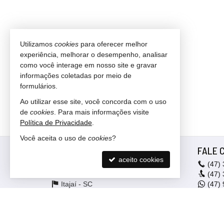
Utilizamos
cookies
para oferecer melhor
experiência, melhorar o desempenho, analisar
como você interage em nosso site e gravar
informações coletadas por meio de
formulários.
Ao utilizar esse site, você concorda com o uso
de
cookies
. Para mais informações visite
Política de Privacidade
.
Você aceita o uso de
cookies
?
ANDRADE IMÓVEIS
FALE 
aceito cookies
Rua Heitor Liberato, nº 1722
(47)
São João - 88304-101
(47)
Itajaí -
SC
(47)
9
mapa google
(47)
liga
vend