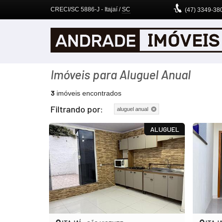
CRECI/SC 5886-J
- Itajaí /
SC
(47)
3349-38
Imóveis para Aluguel Anual
3
imóveis encontrados
Filtrando por:
aluguel anual
ALUGUEL