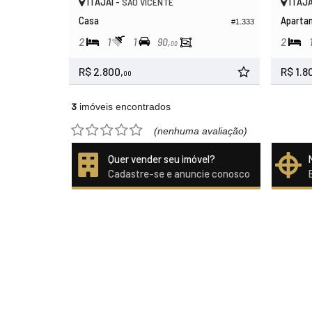
ITAJAÍ -
ITAJA
SÃO VICENTE
Casa
Aparta
#1.333
2
1
1
2
90,
00
R$ 2.800,
R$ 1.8
00
3
imóveis encontrados
(nenhuma avaliação)
Quer vender seu imóvel?
Cadastre-se e anuncie conosco