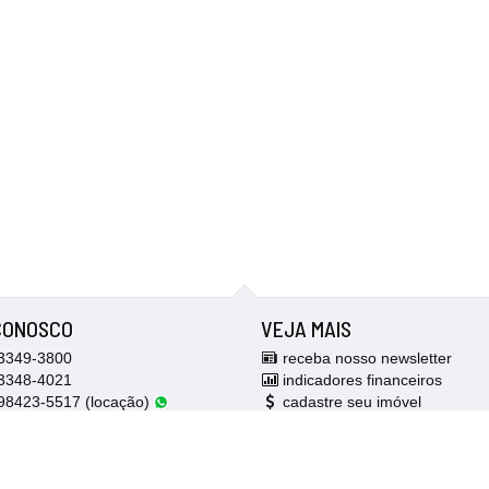
CONOSCO
VEJA MAIS
3349-3800
receba nosso newsletter
3348-4021
indicadores financeiros
8423-5517 (locação)
cadastre seu imóvel
99987-2513 (vendas)
mapa de imóveis
mos para você
trabalhe conosco
as@imoveisa.com.br (vendas)
Facebook