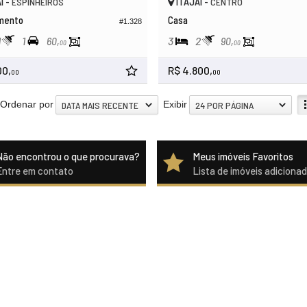
Í -
ITAJAÍ -
ESPINHEIROS
CENTRO
mento
Casa
#1.328
1
1
3
2
60,
90,
00
00
00,
R$ 4.800,
00
00
Ordenar por
Exibir
DATA MAIS RECENTE
24 POR PÁGINA
Não encontrou o que procurava?
Meus imóveis Favoritos
Entre em contato
Lista de imóveis adiciona