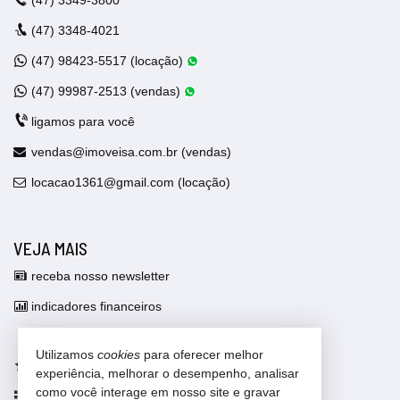
(47)
3348-4021
(47)
98423-5517 (locação)
(47)
99987-2513 (vendas)
ligamos para você
vendas@imoveisa.com.br (vendas)
locacao1361@gmail.com (locação)
VEJA MAIS
receba nosso newsletter
indicadores financeiros
cadastre seu imóvel
Utilizamos
cookies
para oferecer melhor
imóveis favoritos
experiência, melhorar o desempenho, analisar
como você interage em nosso site e gravar
mapa de imóveis