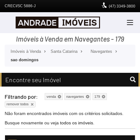
CRECI/SC 5886-J
(47)
3349-3800
Imóveis à Venda em Navegantes - 179
Imóveis à Venda
Santa Catarina
Navegantes
sao domingos
Encontre seu Imóvel
Filtrando por:
venda
navegantes
179
remover todos
Não foram encontrados imóveis com os critérios solicitados.
Busque novamente ou veja
todos os imóveis
.