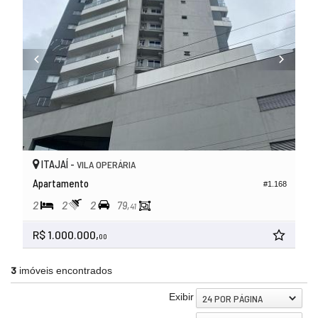
ITAJAÍ -
VILA OPERÁRIA
Apartamento
#1.168
2
2
2
79,
41
R$ 1.000.000,
00
3
imóveis encontrados
Exibir
24 POR PÁGINA