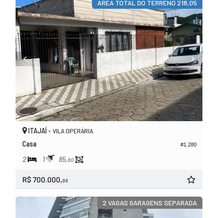
ÁREA TOTAL DO TERRENO 218,05
ITAJAÍ -
VILA OPERÁRIA
Casa
#1.280
2
1
85,
80
R$ 700.000,
00
2 VAGAS GARAGENS SEPARADA