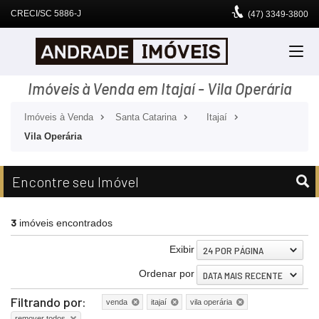
CRECI/SC 5886-J
(47)
3349-3800
Imóveis à Venda em Itajaí - Vila Operária
Imóveis à Venda
Santa Catarina
Itajaí
Vila Operária
Encontre seu Imóvel
3
imóveis encontrados
Exibir
24 POR PÁGINA
Ordenar por
DATA MAIS RECENTE
Filtrando por:
venda
itajaí
vila operária
remover todos