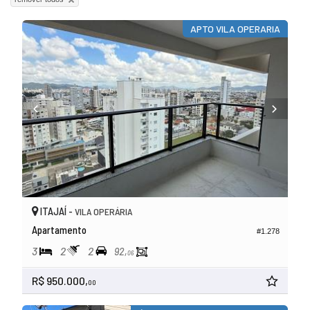
APTO VILA OPERARIA
ITAJAÍ -
VILA OPERÁRIA
Apartamento
#1.278
3
2
2
92,
06
R$ 950.000,
00