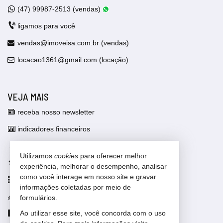
(47)
99987-2513 (vendas)
ligamos para você
vendas@imoveisa.com.br (vendas)
locacao1361@gmail.com (locação)
VEJA MAIS
receba nosso newsletter
indicadores financeiros
cadastre seu imóvel
Utilizamos
cookies
para oferecer melhor
imóveis favoritos
experiência, melhorar o desempenho, analisar
como você interage em nosso site e gravar
mapa de imóveis
informações coletadas por meio de
trabalhe conosco
formulários.
Ao utilizar esse site, você concorda com o uso
Facebook