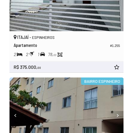
ITAJAÍ -
ESPINHEIROS
Apartamento
#1.255
2
2
1
78,
00
R$ 375.000,
00
BAIRRO ESPINHEIRO