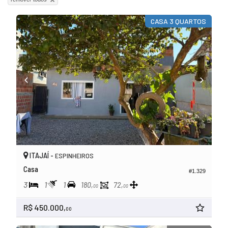
CASA 3 QUARTOS
ITAJAÍ -
ESPINHEIROS
Casa
#1.329
3
1
1
180,
72,
00
00
R$ 450.000,
00