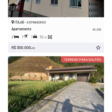
ITAJAÍ -
ESPINHEIROS
Apartamento
#1.239
2
1
1
52,
00
R$ 300.000,
00
TERRENO PARA GALPÃO