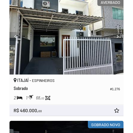
AVERBADO
ITAJAÍ -
ESPINHEIROS
Sobrado
#1.276
2
1
68,
00
R$ 460.000,
00
SOBRADO NOVO