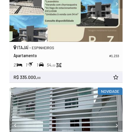
ITAJAÍ -
ESPINHEIROS
Apartamento
#1.233
2
1
1
54,
00
R$ 335.000,
00
NOVIDADE