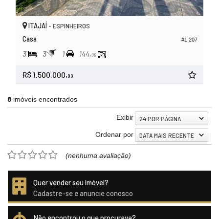
ITAJAÍ -
ESPINHEIROS
Casa
#1.207
3
3
1
144,
00
R$ 1.500.000,
00
8
imóveis encontrados
Exibir
24 POR PÁGINA
Ordenar por
DATA MAIS RECENTE
(nenhuma avaliação)
Quer vender seu imóvel?
Cadastre-se e anuncie conosco
Não encontrou o que procurava?