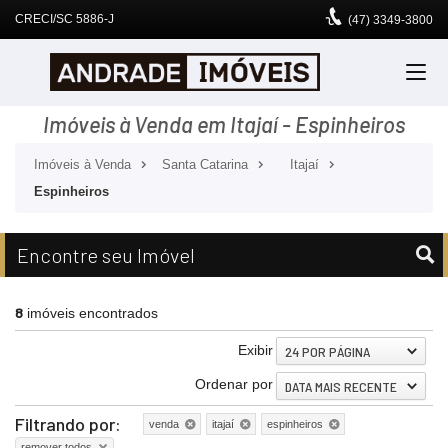
CRECI/SC 5886-J
(47)
3349-3800
Imóveis à Venda em Itajaí - Espinheiros
Imóveis à Venda
Santa Catarina
Itajaí
Espinheiros
Encontre seu Imóvel
8
imóveis encontrados
Exibir
24 POR PÁGINA
Ordenar por
DATA MAIS RECENTE
Filtrando por:
venda
itajaí
espinheiros
remover todos