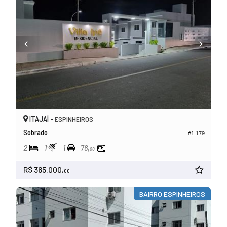
ITAJAÍ -
ESPINHEIROS
Sobrado
#1.179
2
1
1
76,
00
R$ 365.000,
00
BAIRRO ESPINHEIROS