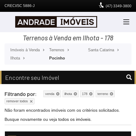
CRECI/SC 5886-J
(47)
3349-3800
Terrenos à Venda em Ilhota - 178
Imóveis à Venda
Terrenos
Santa Catarina
Ilhota
Pocinho
Encontre seu Imóvel
Filtrando por:
venda
ilhota
178
terreno
remover todos
Não foram encontrados imóveis com os critérios solicitados.
Busque novamente ou veja
todos os imóveis
.