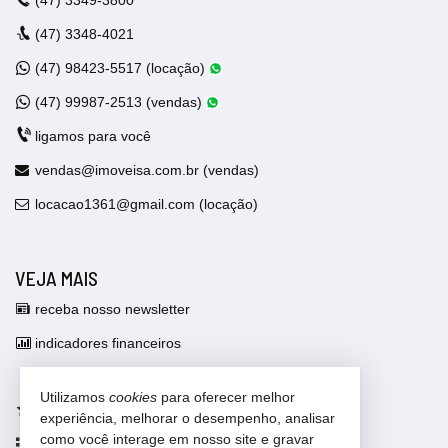
(47)
3348-4021
(47)
98423-5517 (locação)
(47)
99987-2513 (vendas)
ligamos para você
vendas@imoveisa.com.br (vendas)
locacao1361@gmail.com (locação)
VEJA MAIS
receba nosso newsletter
indicadores financeiros
cadastre seu imóvel
Utilizamos
cookies
para oferecer melhor
imóveis favoritos
experiência, melhorar o desempenho, analisar
como você interage em nosso site e gravar
mapa de imóveis