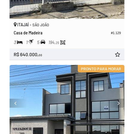
ITAJAÍ -
SÃO JOÃO
Casa de Madeira
#1.129
3
1
5
194,
25
R$ 640.000,
00
PRONTO PARA MORAR