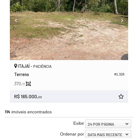
ITAJAÍ -
PACIÊNCIA
Terreno
#1.326
370,
11
R$ 165.000,
00
114
imóveis encontrados
Exibir
24 POR PÁGINA
Ordenar por
DATA MAIS RECENTE