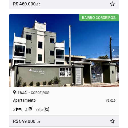
R$ 460.000,
00
BAIRRO CORDEIROS
ITAJAÍ -
CORDEIROS
Apartamento
#1.019
2
3
79,
00
R$ 549.000,
00