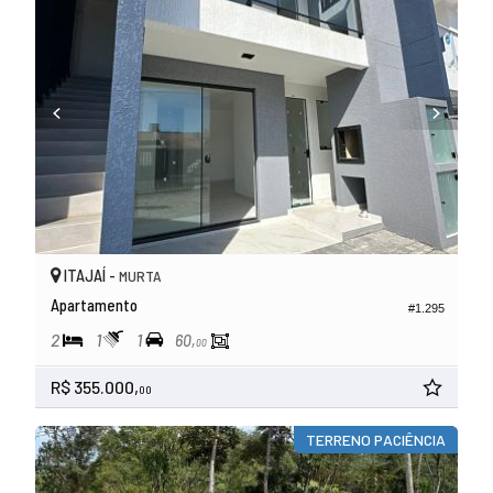
ITAJAÍ -
MURTA
Apartamento
#1.295
2
1
1
60,
00
R$ 355.000,
00
TERRENO PACIÊNCIA