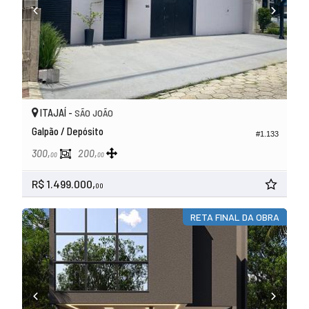
ITAJAÍ -
SÃO JOÃO
Galpão / Depósito
#1.133
300,
200,
00
00
R$ 1.499.000,
00
RETA FINAL DA OBRA