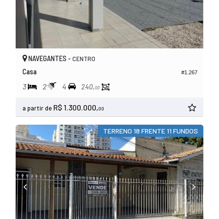
NAVEGANTES -
CENTRO
Casa
#1.267
3
2
4
240,
00
R$ 1.300.000,
a partir de
00
TERRENO 18 FRENTE 11 FUNDOS