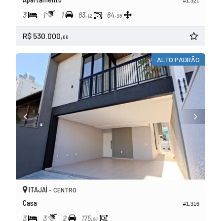
#1.321
3
1
1
83,
64,
12
98
R$ 530.000,
00
ALTO PADRÃO
ITAJAÍ -
CENTRO
Casa
#1.316
3
3
2
175,
00