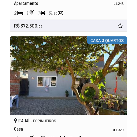
Apartamento
#1.243
2
1
1
61,
90
R$ 372.500,
00
CASA 3 QUARTOS
ITAJAÍ -
ESPINHEIROS
Casa
#1.329