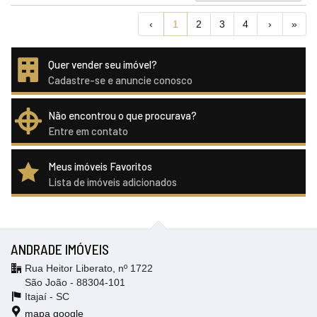
‹
1
2
3
4
›
»
Quer vender seu imóvel?
Cadastre-se e anuncie conosco
Não encontrou o que procurava?
Entre em contato
Meus imóveis Favoritos
Lista de imóveis adicionados
ANDRADE IMÓVEIS
Rua Heitor Liberato, nº 1722
São João - 88304-101
Itajaí -
SC
mapa google