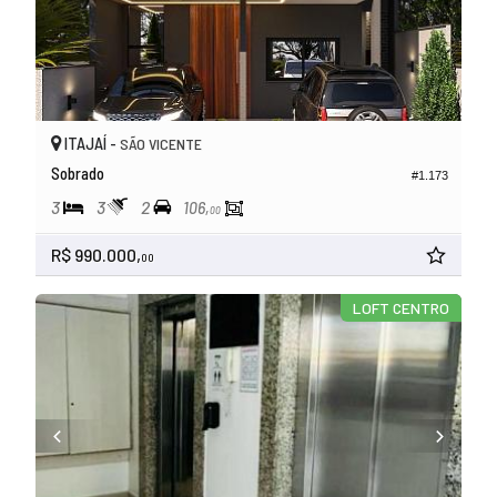
ITAJAÍ -
SÃO VICENTE
Sobrado
#1.173
3
3
2
106,
00
R$ 990.000,
00
LOFT CENTRO