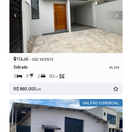
ITAJAÍ -
SÃO VICENTE
Sobrado
#1.244
3
3
2
163,
00
R$ 860.000,
00
GALPÃO COMERCIAL