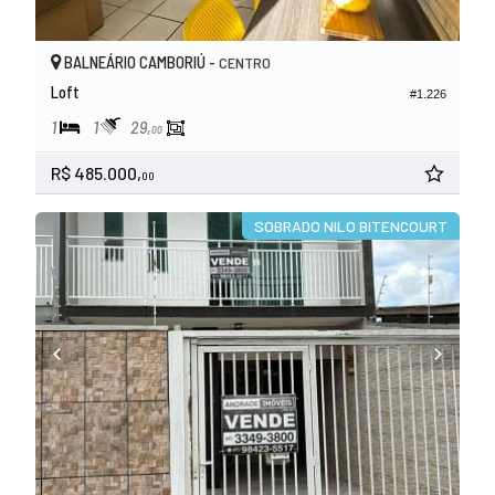
BALNEÁRIO CAMBORIÚ -
CENTRO
Loft
#1.226
1
1
29,
00
R$ 485.000,
00
SOBRADO NILO BITENCOURT