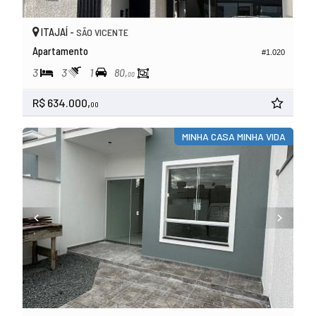
ITAJAÍ -
SÃO VICENTE
Apartamento
#1.020
3
3
1
80,
00
R$ 634.000,
00
MINHA CASA MINHA VIDA