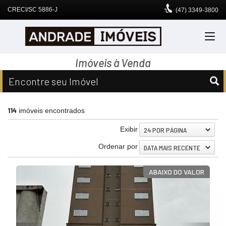
CRECI/SC 5886-J
(47)
3349-3800
Imóveis à Venda
Encontre seu Imóvel
114
imóveis encontrados
Exibir
24 POR PÁGINA
Ordenar por
DATA MAIS RECENTE
ABAIXO DO VALOR