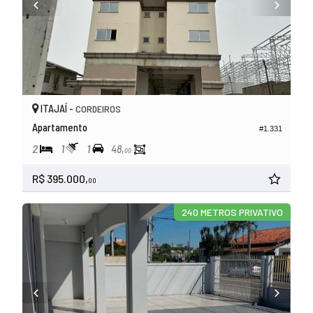
ITAJAÍ -
CORDEIROS
Apartamento
#1.331
2
1
1
48,
00
R$ 395.000,
00
240 METROS PRIVATIVO