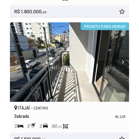
R$ 1.900.000,
00
PRONTO PARA MORAR
ITAJAÍ -
CENTRO
Sobrado
#1.128
3
3
2
160,
00
R$ 1.610.000,