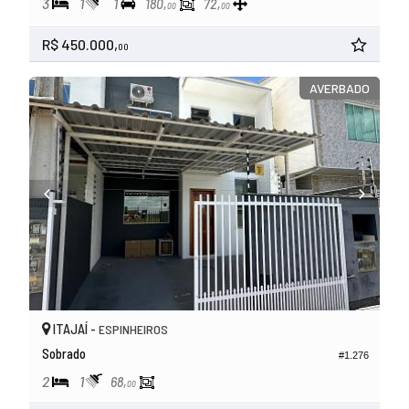
3
1
1
180,
72,
00
00
R$ 450.000,
00
AVERBADO
ITAJAÍ -
ESPINHEIROS
Sobrado
#1.276
2
1
68,
00