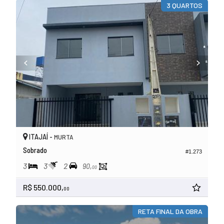
3 QUARTOS
ITAJAÍ -
MURTA
Sobrado
#1.273
3
3
2
90,
00
R$ 550.000,
00
RETA FINAL DA OBRA