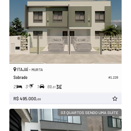
ITAJAÍ -
MURTA
Sobrado
#1.228
2
3
1
69,
81
R$ 495.000,
00
03 QUARTOS SENDO UMA SUÍTE