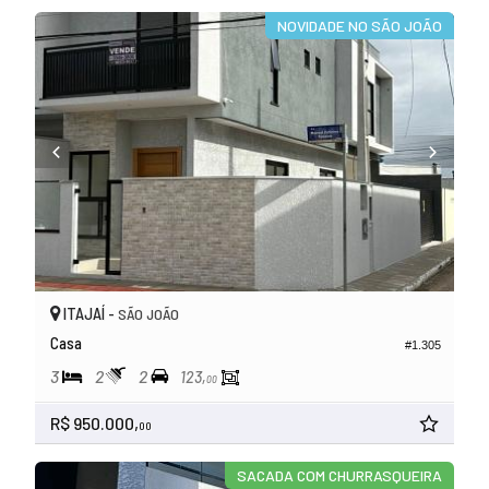
NOVIDADE NO SÃO JOÃO
ITAJAÍ -
SÃO JOÃO
Casa
#1.305
3
2
2
123,
00
R$ 950.000,
00
SACADA COM CHURRASQUEIRA