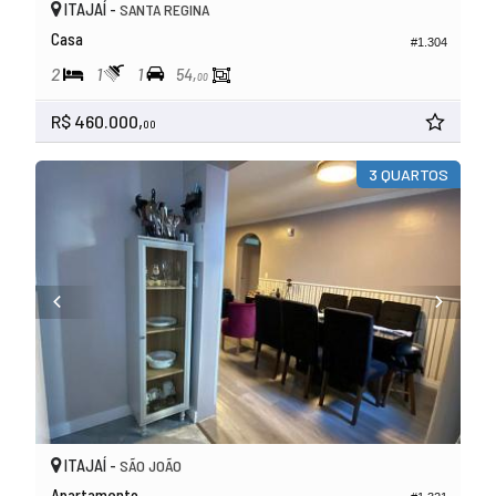
ITAJAÍ -
SANTA REGINA
Casa
#1.304
2
1
1
54,
00
R$ 460.000,
00
3 QUARTOS
ITAJAÍ -
SÃO JOÃO
Apartamento