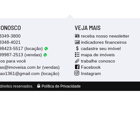
CONOSCO
VEJA MAIS
3349-3800
receba nosso newsletter
3348-4021
indicadores financeiros
8423-5517 (locação)
cadastre seu imóvel
99987-2513 (vendas)
mapa de imóveis
mos para você
trabalhe conosco
as@imoveisa.com.br (vendas)
Facebook
cao1361@gmail.com (locação)
Instagram
ireitos reservados.
Política de Privacidade