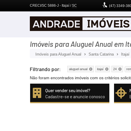
CRECI/SC 5886-J
- Itajaí /
SC
(47)
3349-38
Imóveis para Aluguel Anual em Ita
Imóveis para Aluguel Anual
Santa Catarina
Itajaí
Filtrando por:
rem
aluguel anual
itajaí
24
Não foram encontrados imóveis com os critérios soli
Quer vender seu imóvel?
Cadastre-se e anuncie conosco