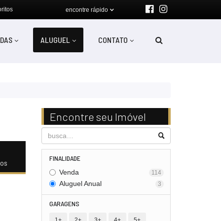
ritos
encontre rápido
DAS
ALUGUEL
CONTATO
Encontre seu Imóvel
FINALIDADE
dos
Venda
114
Aluguel Anual
3
GARAGENS
1+
2+
3+
4+
5+