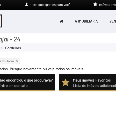
deixe que
ligamos para você
imóveis favo
00
A IMOBILIÁRIA
VEN
jaí - 24
Cordeiros
over todos
citados. Busque novamente ou veja
todos os imóveis
.
Não encontrou o que procurava?
Meus imóveis Favoritos
Entre em contato
Lista de imóveis adiciona