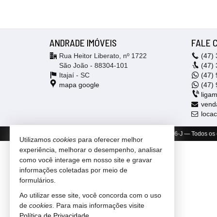
ANDRADE IMÓVEIS
FALE 
Rua Heitor Liberato, nº 1722
(47)
São João - 88304-101
(47)
Itajaí -
SC
(47)
9
mapa google
(47)
liga
vend
loca
©
2021-
2026
Andrade Imóveis -
CRECI/SC 5886-J
— Todos os d
Utilizamos
cookies
para oferecer melhor
experiência, melhorar o desempenho, analisar
como você interage em nosso site e gravar
informações coletadas por meio de
formulários.
Ao utilizar esse site, você concorda com o uso
de
cookies
. Para mais informações visite
Política de Privacidade
.