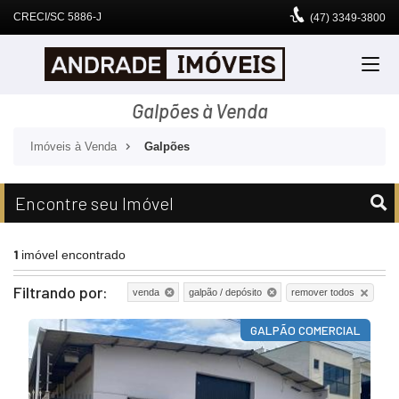
CRECI/SC 5886-J
(47)
3349-3800
Galpões à Venda
Imóveis à Venda
Galpões
Encontre seu Imóvel
1
imóvel encontrado
Filtrando por:
remover todos
venda
galpão / depósito
GALPÃO COMERCIAL