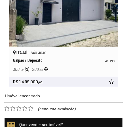
ITAJAÍ -
SÃO JOÃO
Galpão / Depósito
#1.133
300,
200,
00
00
R$ 1.499.000,
00
1
imóvel encontrado
(nenhuma avaliação)
Quer vender seu imóvel?