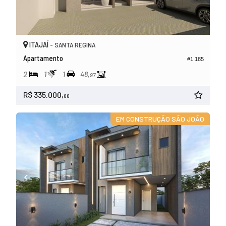
ITAJAÍ -
SANTA REGINA
Apartamento
#1.185
2
1
1
48,
97
R$ 335.000,
00
EM CONSTRUÇÃO SÃO JOÃO