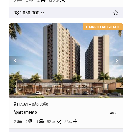
123,
00
R$ 1.050.000,
00
BAIRRO SÃO JOÃO
ITAJAÍ -
SÃO JOÃO
Apartamento
#836
2
1
1
92,
61,
00
04