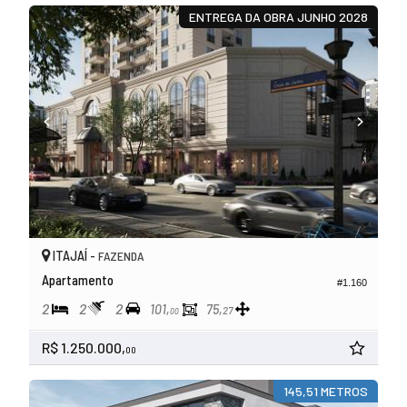
ENTREGA DA OBRA JUNHO 2028
ITAJAÍ -
FAZENDA
Apartamento
#1.160
2
2
2
101,
75,
27
00
R$ 1.250.000,
00
145,51 METROS