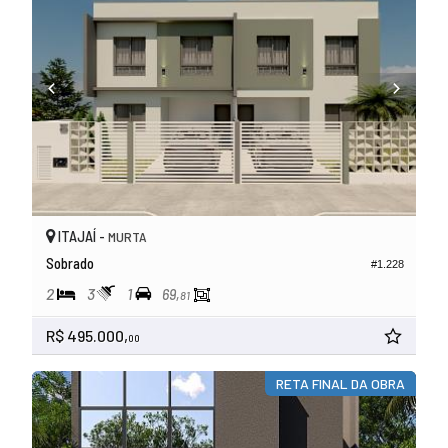
ITAJAÍ -
MURTA
Sobrado
#1.228
2
3
1
69,
81
R$ 495.000,
00
RETA FINAL DA OBRA