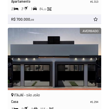
Apartamento
#1.313
2
3
1
84,
00
R$ 700.000,
00
AVERBADO
ITAJAÍ -
SÃO JOÃO
Casa
#1.294
3
2
2