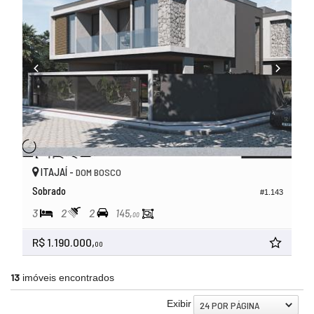
ITAJAÍ -
DOM BOSCO
Sobrado
#1.143
3
2
2
145,
00
R$ 1.190.000,
00
13
imóveis encontrados
Exibir
24 POR PÁGINA