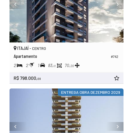
ITAJAÍ -
CENTRO
Apartamento
#742
2
2
1
83,
70,
20
01
R$ 798.000,
00
ENTREGA OBRA DEZEMBRO 2029