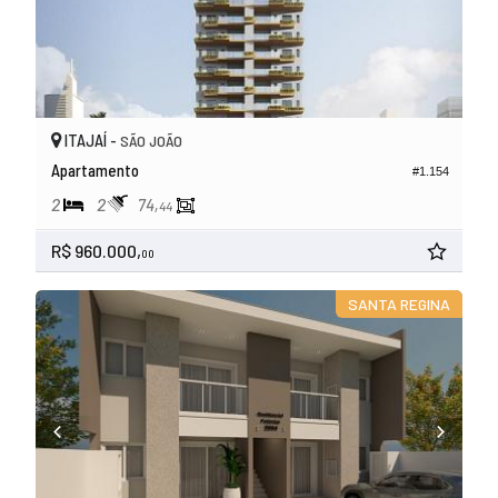
ITAJAÍ -
SÃO JOÃO
Apartamento
#1.154
2
2
74,
44
R$ 960.000,
00
SANTA REGINA