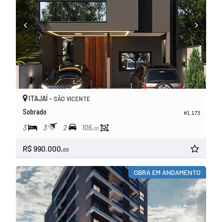
ITAJAÍ -
SÃO VICENTE
Sobrado
#1.173
3
3
2
106,
00
R$ 990.000,
00
OBRA EM ANDAMENTO