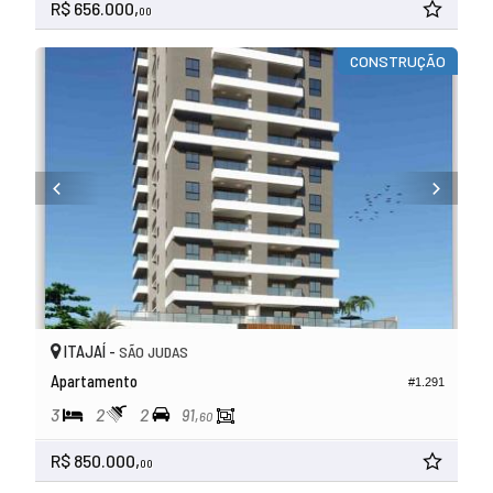
R$ 656.000,
00
CONSTRUÇÃO
ITAJAÍ -
SÃO JUDAS
Apartamento
#1.291
3
2
2
91,
60
R$ 850.000,
00