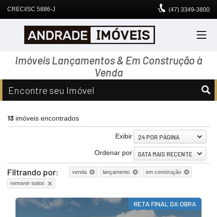
CRECI/SC 5886-J
(47)
3349-3800
Imóveis Lançamentos & Em Construção à
Venda
Encontre seu Imóvel
13
imóveis encontrados
Exibir
24 POR PÁGINA
Ordenar por
DATA MAIS RECENTE
Filtrando por:
venda
lançamento
em construção
remover todos
RETA FINAL DA OBRA