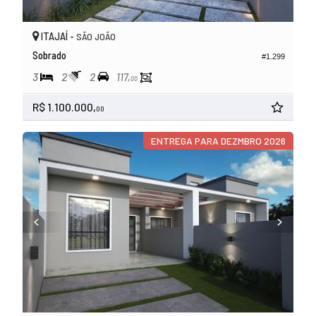
ITAJAÍ -
SÃO JOÃO
Sobrado
#1.299
3
2
2
117,
00
R$ 1.100.000,
00
ENTREGA PARA DEZMBRO 2026